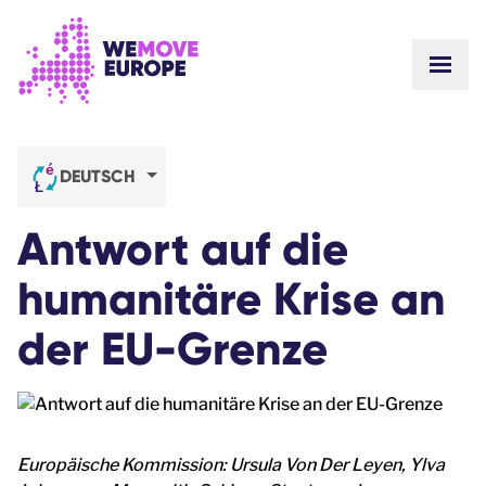
Gehen Sie zum Hauptinhalt
Zur Fußzeilennavigation springen
WEBS
ZU UNS
GEMEINSCHAFT
NEUIGKEITEN
DEUTSCH
ERFOLGE
Unsere Kampagnen
TEAM
Antwort auf die
STELLENANGEBOTE
Machen Sie mit
WIE WIR UNS FINANZIEREN
humanitäre Krise an
KONTAKTE
SPENDEN
der EU-Grenze
Europäische Kommission: Ursula Von Der Leyen, Ylva