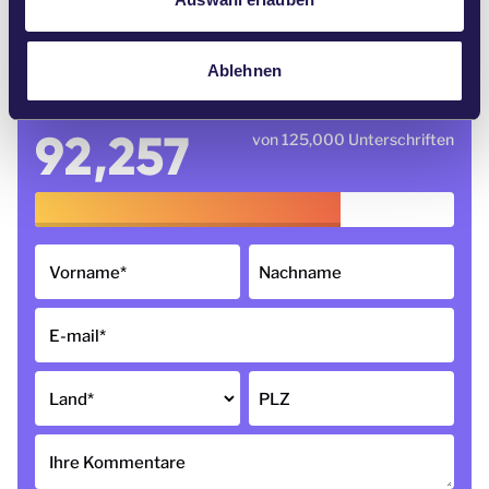
h
https://www.facebook.com/gminamichalowo/photos/
a.798278960239937/4694452160622578/
l
Ablehnen
92,257
von 125,000 Unterschriften
Vorname
*
Nachname
E-mail
*
Land
*
PLZ
Ihre Kommentare