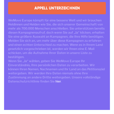
APPELL UNTERZEICHNEN
WeMove Europe kämpft für eine bessere Welt und wir brauchen
Heldinnen und Helden wie Sie, die sich unserer Gemeinschaft von
mehr als 700.000 Menschen anschließen. Sie unterstützen bereits
diesen Kampagnenaufruf, doch wenn Sie auf „Ja“ klicken, erhalten
Sie eine größere Auswahl an Kampagnen, die Ihre Hilfe benötigen.
Melden Sie sich an, um mehr über diese Kampagnen zu erfahren
und einen echten Unterschied zu machen. Wenn es in Ihrem Land
gesetzlich vorgeschrieben ist, werden wir Ihnen eine E-Mail
schicken, um die Aufnahme Ihrer Daten in unsere Liste zu
bestätigen.
Wenn Sie „Ja“ wählen, geben Sie WeMove Europe Ihr
Einverständnis, Ihre persönlichen Daten zu verarbeiten. Wir
können Ihren Namen, Nachnamen und Ihr Land an das Petitionsziel
weitergeben. Wir werden Ihre Daten niemals ohne Ihre
Zustimmung an andere Dritte weitergeben. Unsere vollständige
Datenschutzrichtlinie finden Sie
hier
.