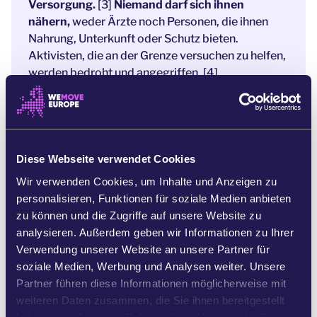
Versorgung.
[3]
Niemand darf sich ihnen
nähern,
weder Ärzte noch Personen, die ihnen
Nahrung, Unterkunft oder Schutz bieten.
Aktivisten, die an der Grenze versuchen zu helfen,
werden bedroht und angegriffen. [4]
Und während sich unsere Staatsoberhäupter
zurücklehnen und zusehen, wie sich diese
humanitäre Krise entfaltet,
gibt es eine Sache,
die sie dazu bringen könnte, sich für das Richtige
Diese Webseite verwendet Cookies
einzusetzen - ein massiver öffentlicher Aufschrei
Wir verwenden Cookies, um Inhalte und Anzeigen zu
aus dem gesamten Kontinent.
personalisieren, Funktionen für soziale Medien anbieten
Die Augen der Öffentlichkeit sind gerade voll und
zu können und die Zugriffe auf unsere Website zu
ganz auf diese Krise gerichtet.
Alle
analysieren. Außerdem geben wir Informationen zu Ihrer
Nachrichtensender und Zeitungen berichten.
Verwendung unserer Website an unsere Partner für
soziale Medien, Werbung und Analysen weiter. Unsere
Wenn wir als Zivilgesellschaft allerdings
Partner führen diese Informationen möglicherweise mit
schweigen, werden die EU-Politiker*innen denken,
weiteren Daten zusammen, die Sie ihnen bereitgestellt
dass es niemanden kümmert. Aber unsere