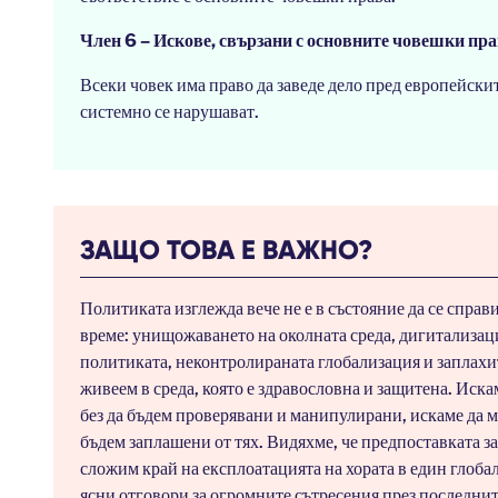
Член 6 – Искове, свързани с основните човешки пр
Всеки човек има право да заведе дело пред европейски
системно се нарушават.
ЗАЩО ТОВА Е ВАЖНО?
Политиката изглежда вече не е в състояние да се справ
време: унищожаването на околната среда, дигитализаци
политиката, неконтролираната глобализация и заплахит
живеем в среда, която е здравословна и защитена. Иска
без да бъдем проверявани и манипулирани, искаме да 
бъдем заплашени от тях. Видяхме, че предпоставката за
сложим край на експлоатацията на хората в един глоба
ясни отговори за огромните сътресения през последнит