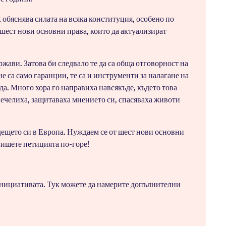
яснява силата на всяка конституция, особено по
шест нови основни права, които да актуализират
жави. Затова би следвало те да са обща отговорност на
 са само гаранции, те са и инструменти за налагане на
ъда. Много хора го направиха навсякъде, където това
 печелиха, защитаваха мнението си, спасяваха животи
дещето си в Европа. Нуждаем се от шест нови основни
пишете петицията по-горе!
инициативата. Тук можете да намерите допълнителни