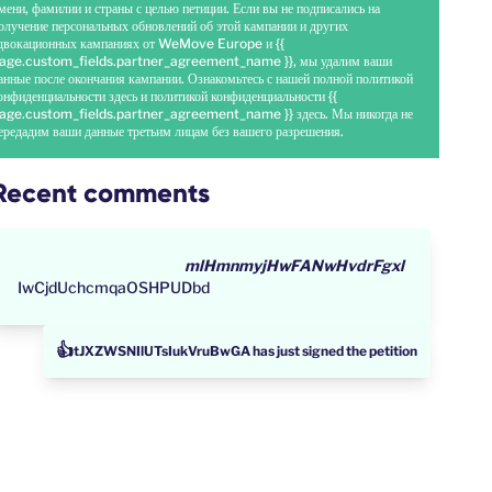
мени, фамилии и страны с целью петиции. Если вы не подписались на
олучение персональных обновлений об этой кампании и других
двокационных кампаниях от WeMove Europe и {{
age.custom_fields.partner_agreement_name }}, мы удалим ваши
анные после окончания кампании. Ознакомьтесь с нашей полной политикой
онфиденциальности
здесь
и политикой конфиденциальности {{
age.custom_fields.partner_agreement_name }}
здесь
. Мы никогда не
ередадим ваши данные третьим лицам без вашего разрешения.
Recent comments
mlHmnmyjHwFANwHvdrFgxl
IwCjdUchcmqaOSHPUDbd
👍
tJXZWSNIlUTsIukVruBwGA has just signed the petition