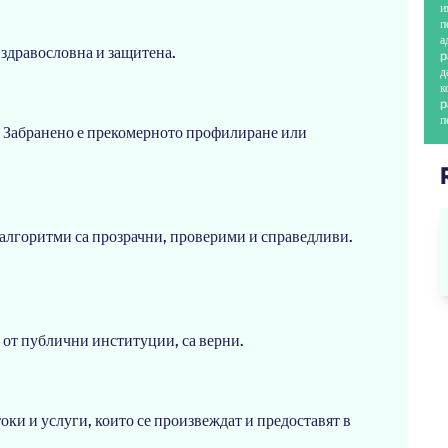
и
п
а
е здравословна и защитена.
p
д
к
p
п
. Забранено е прекомерното профилиране или
 алгоритми са прозрачни, проверими и справедливи.
и от публични институции, са верни.
токи и услуги, които се произвеждат и предоставят в