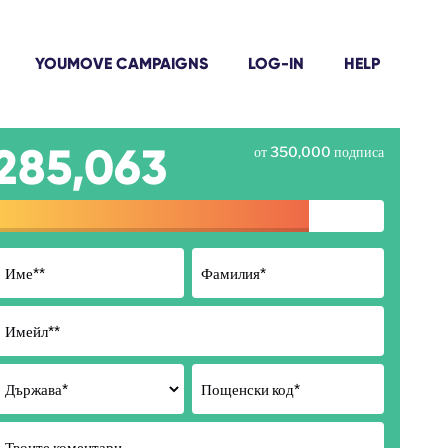
YOUMOVE CAMPAIGNS
LOG-IN
HELP
285,063
от 350,000 подписа
Име*
*
Фамилия*
Имейл*
*
Държава
*
Пощенски код*