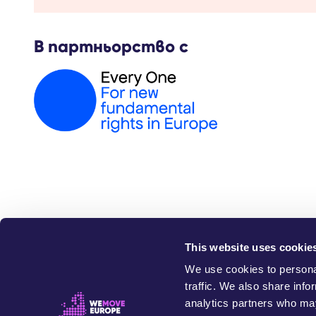
В партньорство с
This website uses cookie
W
We use cookies to personal
traffic. We also share info
analytics partners who may
This website exists 