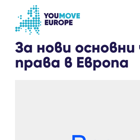
Go to main content
Skip to footer navigation
За нови основни
права в Европа