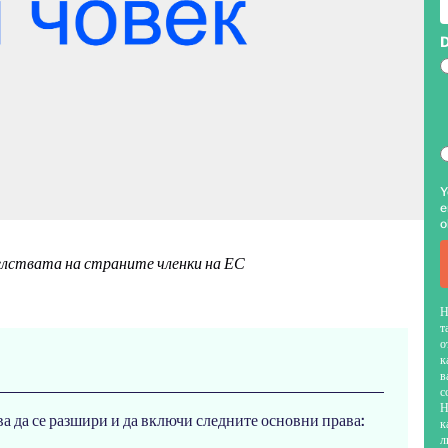
D
Y
e
o
елствата на страните членки на ЕС
Н
т
о
к
в
с
Н
а да се разшири и да включи следните основни права:
к
л