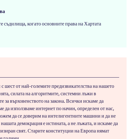
ава
те съдилища, когато основните права на Хартата
и с шест от най-големите предизвикателства на нашето
ята, силата на алгоритмите, системни лъжи в
е за върховенството на закона. Всички искаме да
ме да използваме интернет по начин, определен от нас,
можем да се доверим на интелигентните машини и да не
 нашата демокрация е истината, а не лъжата, и искаме да
лизиран свят. Старите конституции на Европа нямат
е години.