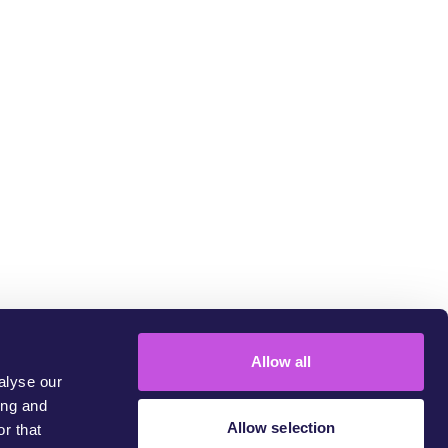
um
Allow all
alyse our
ing and
Allow selection
r that
 challenge injustice.