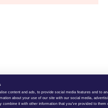
s
ho Are We?
YouMove Campaigns
Log-In
Help
Impress
ise content and ads, to provide social media features and to an
rmation about your use of our site with our social media, advertis
 combine it with other information that you’ve provided to them o
to promote positive social change, to protect the environment and to