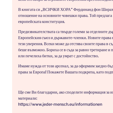
В книгата си „ВСИЧКИ ХОРА“ Фердинанд фон Ширах об
отношение на основните човешки права. Той предлага 
европейската конституция.
Предизвикателствата са твърде големи за отделните дър
Европейския съюз и държавите-членки. Новите права не
тези уверения. Всеки може да отстява своите права в с
беше възможно. Бориха се в съда за равно третиране и
или печелиха битки, за да умрат с достойнство.
Имаме нужда от този арсенал, за да оформим заедно бъ
права за Европа! Покажете Вашата подкрепа, като под
Ще сме Ви благодарни, ако споделите информация за 
материали:
https://www.jeder-mensch.eu/informationen