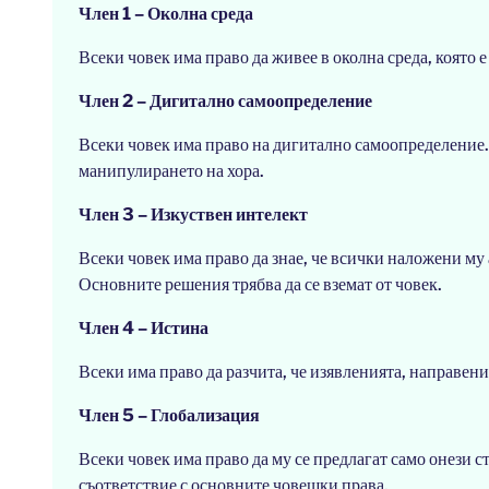
Член 1 – Околна среда
Всеки човек има право да живее в околна среда, която 
Член 2 – Дигитално самоопределение
Всеки човек има право на дигитално самоопределение
манипулирането на хора.
Член 3 – Изкуствен интелект
Всеки човек има право да знае, че всички наложени му
Основните решения трябва да се вземат от човек.
Член 4 – Истина
Всеки има право да разчита, че изявленията, направен
Член 5 – Глобализация
Всеки човек има право да му се предлагат само онези с
съответствие с основните човешки права.