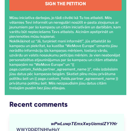
SIGN THE PETITION
Mūsu iniciatīva darbojas, jo tādi cilvēki kā Tu tos atbalsti. Mēs
vēlamies Tevi informēt un neregulāri nosūtīt e-pasta ziņojumus ar
jaunumiem par šo kampaņu un citām iniciatīvām un darbībām, kam
varētu būt nepieciešams Tavs atbalsts. Aicinām apstiprināt un
pievienoties mūsu kopienai.
Noklikšķinot uz “Jā, turpiniet mani informēt!”, jūs atbalstāt šo
kampaņu un piekrītat, ka kustība “WeMove Europe” izmanto jūsu
norādīto informāciju šīs kampaņas mērķiem, tostarp vārdu,
uzvārdu un valsts nosaukumu petīcijas mērķim. Ja vien neabonējat
personalizētus atjauninājumus par šo kampaņu un citām atbalsta
kampaņām no “WeMove Europe” un “{{
page.custom_fields.partner_agreement_name }}”, mēs izdzēsīsim
jūsu datus pēc kampaņas beigām. Skatiet pilnu mūsu privātuma
politiku
šeit
un {{ page.custom_fields.partner_agreement_name }}
privātuma politiku
šeit
. Mēs neizpaudīsim jūsu datus citām
trešajām pusēm bez jūsu atļaujas.
Recent comments
wPwLuwpTEmxXwyUemslZYYHr
WWYDDjDTNlHfwHpY