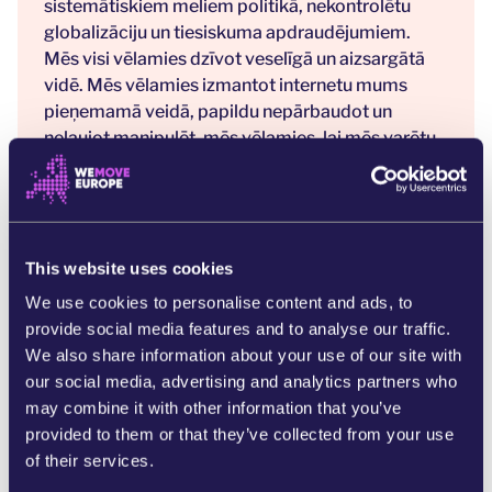
sistemātiskiem meliem politikā, nekontrolētu
globalizāciju un tiesiskuma apdraudējumiem.
Mēs visi vēlamies dzīvot veselīgā un aizsargātā
vidē. Mēs vēlamies izmantot internetu mums
pieņemamā veidā, papildu nepārbaudot un
neļaujot manipulēt, mēs vēlamies, lai mēs varētu
uzticēties viedajām tehnoloģijām un lai tās mūs
neapdraud. Mēs esam redzējuši, ka demokrātijas
priekšnoteikums ir patiesība, nevis meli, un tāpēc
vēlamies izbeigt cilvēku ekspluatāciju
This website uses cookies
globalizētajā pasaulē. Vecās Eiropas konstitūcijai
nav skaidras atbildes uz pēdējo gadu
We use cookies to personalise content and ads, to
samilzušajiem satricinājumiem.
provide social media features and to analyse our traffic.
We also share information about your use of our site with
Ferdinands fon Širahs savā grāmatā “EVERYONE”
our social media, advertising and analytics partners who
skaidro, kāds spēks slēpjas konstitūciju iespējās,
may combine it with other information that you’ve
īpaši to garantētajās pamattiesībās. Viņš ierosina
provided to them or that they’ve collected from your use
sešas jaunas pamattiesības, lai atjaunotu Eiropas
of their services.
konstitūciju.