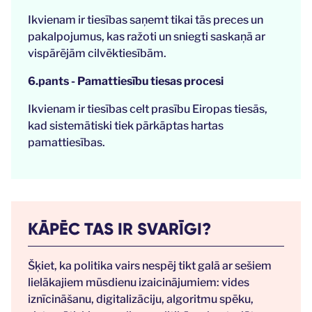
Ikvienam ir tiesības saņemt tikai tās preces un
pakalpojumus, kas ražoti un sniegti saskaņā ar
vispārējām cilvēktiesībām.
6.pants - Pamattiesību tiesas procesi
Ikvienam ir tiesības celt prasību Eiropas tiesās,
kad sistemātiski tiek pārkāptas hartas
pamattiesības.
KĀPĒC TAS IR SVARĪGI?
Šķiet, ka politika vairs nespēj tikt galā ar sešiem
lielākajiem mūsdienu izaicinājumiem: vides
iznīcināšanu, digitalizāciju, algoritmu spēku,