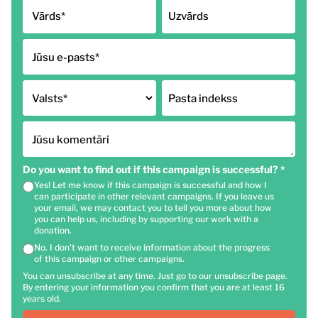
Vārds
*
Uzvārds
Jūsu e-pasts
*
Valsts
*
Pasta indekss
Jūsu komentāri
Do you want to find out if this campaign is successful?
*
Yes! Let me know if this campaign is successful and how I
can participate in other relevant campaigns. If you leave us
your email, we may contact you to tell you more about how
you can help us, including by supporting our work with a
donation.
No. I don't want to receive information about the progress
of this campaign or other campaigns.
You can unsubscribe at any time. Just go to our unsubscribe page.
By entering your information you confirm that you are at least 16
years old.