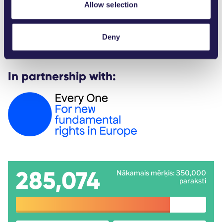
Aicinām izplatīti informāciju par šo iniciatīvu arī
Allow selection
savos kanālos. Materiālus varat atrast šeit:
https://everyone-initiative.eu/la
Deny
In partnership with:
285,074
Nākamais mērķis: 350,000
paraksti