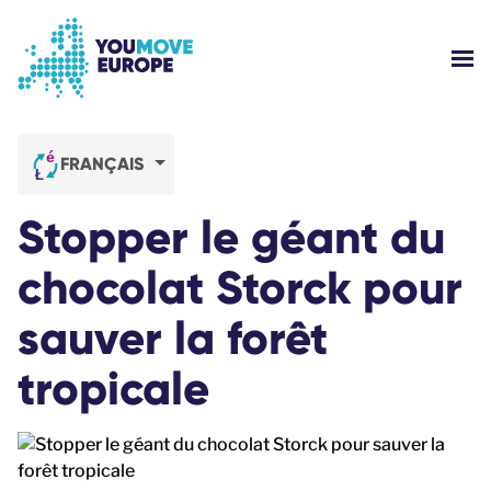
Aller au contenu principal
Passer à la navigation en pied de page
AFF
QUI SOMMES NOUS ?
FRANÇAIS
CAMPAGNES YOUMOVE
Stopper le géant du
S'IDENTIFIER
chocolat Storck pour
sauver la forêt
AIDE
tropicale