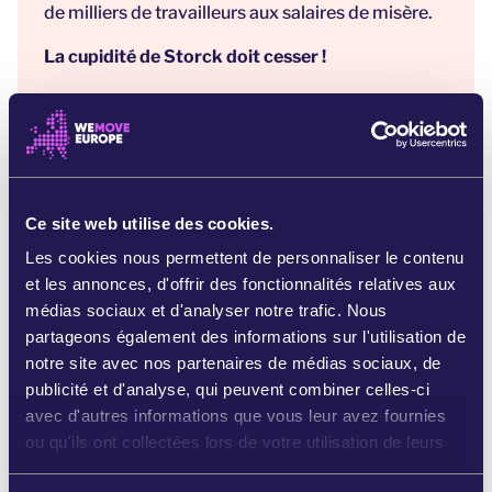
de milliers de travailleurs aux salaires de misère.
La cupidité de Storck doit cesser !
En achetant un chocolat Merci ou un bonbon
Toffifay, vous achetez un produit Storck. Non
seulement cette entreprise maltraite les
cultivateurs de cacao, mais elle détruit également
les forêts et les jungles de plusieurs
Ce site web utilise des cookies.
continents.
Storck ne garantit PAS que les fèves
de cacao entrant dans sa chaîne
Les cookies nous permettent de personnaliser le contenu
d'approvisionnement sont exemptes de
et les annonces, d'offrir des fonctionnalités relatives aux
déforestation - et met donc en danger les forêts
médias sociaux et d'analyser notre trafic. Nous
tropicales, l'habitat des éléphants et des
partageons également des informations sur l'utilisation de
chimpanzés.
notre site avec nos partenaires de médias sociaux, de
publicité et d'analyse, qui peuvent combiner celles-ci
Contrairement à Storck, plus de 33 entreprises du
avec d'autres informations que vous leur avez fournies
secteur du chocolat se sont déjà engagées à
ou qu'ils ont collectées lors de votre utilisation de leurs
assainir leurs pratiques et à mettre un terme à la
services.
destruction des forêts tropicales, par le biais de