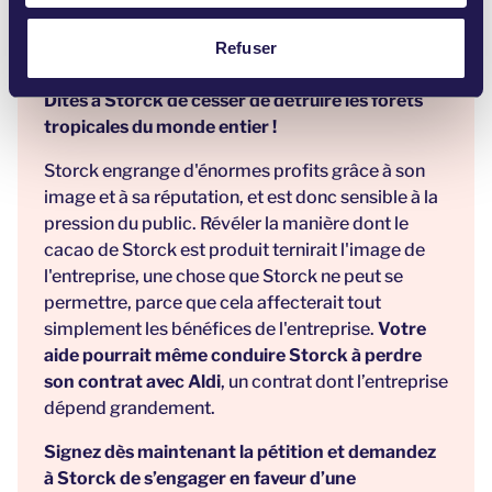
pouvons contribuer à sauver les forêts
m
tropicales. C'est un défi de taille, mais nous
e
Refuser
pouvons le faire !
n
t
Dites à Storck de cesser de détruire les forêts
tropicales du monde entier !
Storck engrange d'énormes profits grâce à son
image et à sa réputation, et est donc sensible à la
pression du public. Révéler la manière dont le
cacao de Storck est produit ternirait l'image de
l'entreprise, une chose que Storck ne peut se
permettre, parce que cela affecterait tout
simplement les bénéfices de l'entreprise.
Votre
aide pourrait même conduire Storck à perdre
son contrat avec Aldi
, un contrat dont l’entreprise
dépend grandement.
Signez dès maintenant la pétition et demandez
à Storck de s’engager en faveur d’une