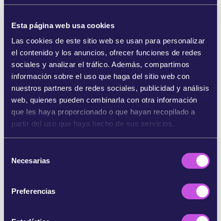
de Europa y el papel que juegan los fondos
europeos en su destrucción.
Esta página web usa cookies
Si hacemos llegar a la Comisión Europea la
Las cookies de este sitio web se usan para personalizar
oposición de decenas de miles de personas,
el contenido y los anuncios, ofrecer funciones de redes
podría negarse a financiar este proyectotan
sociales y analizar el tráfico. Además, compartimos
nefasto y obligar a Polonia a proteger los lugares
información sobre el uso que haga del sitio web con
de la Red Natura 2000 que alberga el río
nuestros partners de redes sociales, publicidad y análisis
Vístula.
Tu ayuda es fundamental. ¡Firma y
web, quienes pueden combinarla con otra información
comparte esta petición!
que les haya proporcionado o que hayan recopilado a
partir del uso que haya hecho de sus servicios.
Referencias:
S
[1] https://www.theguardian.com/world/2020/mar/0
Necesarias
e
6/the-race-to-save-polesia-europes-secret-amazon-aoe
https://savepolesia.org/polesia/
l
e
[2] Hay soluciones menos dañinas. En lugar de destrui
Preferencias
c
r el pulmón de Europa, se podría invertir en la red ferrovi
c
aria que ya conecta el mar Negro con el Báltico. De hech
o, el transporte fluvial sería menos seguro y más lento, c