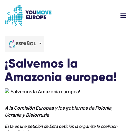
Ir al contenido principal
Saltar al pie de página
MOS
¿QUIÉNES SOMOS?
ESPAÑOL
CAMPAÑAS
¡Salvemos la
INICIAR SESIÓN
Amazonia europea!
AYUDA
A la Comisión Europea y los gobiernos de Polonia,
Ucrania y Bielorrusia
Esta es una petición de Esta petición la organiza la coalición