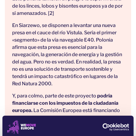
de los linces, lobos y bisontes europeos ya de por
sí amenazados. [2]
En Siarzewo, se disponen a levantar una nueva
presa en el cauce del río Vístula. Sería el primer
«segmento» de la vía navegable E40. Polonia
afirma que esta presa es esencial para la
navegación, la generación de energía y la gestión
del agua. Pero no es verdad. En realidad, la presa
no es una solución de transporte sostenible y
tendrá un impacto catastrófico en lugares de la
Red Natura 2000.
Y, para colmo, parte de este proyecto
podría
financiarse con los impuestos de la ciudadanía
europea.
La Comisión Europea está financiando
megaproyectos de transporte fluvial
transfronterizo, ¡y este puede ser uno de ellos! Por
desgracia, muy poca gente conoce la Amazonia