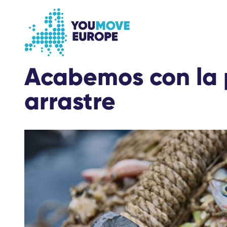
Ir al contenido principal
Saltar al pie de página
Acabemos con la 
arrastre