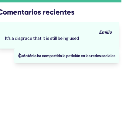
Comentarios recientes
Emilio
It's a disgrace that it is still being used
👍
al acaba de firmar la petición