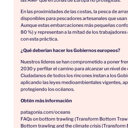
las AMP que en zonas de Europa no protegidas.
En las proximidades de las costas, la pesca de arr
disponibles para pescadores artesanales que usan
Aunque estas embarcaciones más pequeñas conforma
80 %) y representan a la mitad de los trabajadores 
con esta práctica.
¿Qué deberían hacer los Gobiernos europeos?
Nuestros líderes se han comprometido a poner freno 
2030 y perfilar el camino para alcanzar un nivel de
Ciudadanos de todos los rincones instan a los Gob
aplicando las leyes medioambientales vigentes, a
protegiendo los océanos.
Obtén màs información
patagonia.com/oceans
FAQs on bottom trawling
(Transform Bottom Trawl
Bottom trawling and the climate crisis
(Transform 