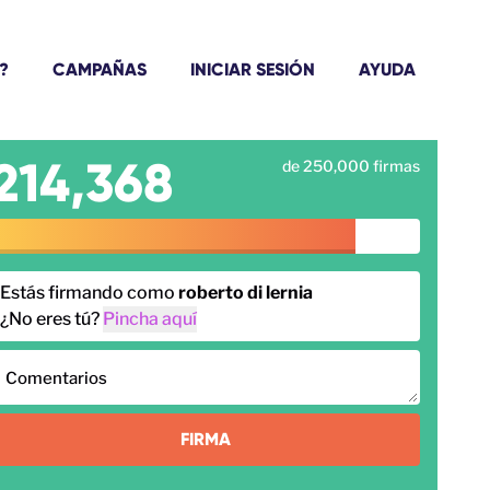
?
CAMPAÑAS
INICIAR SESIÓN
AYUDA
214,368
de 250,000 firmas
Estás firmando como
roberto di lernia
¿No eres tú?
Pincha aquí
Comentarios
FIRMA