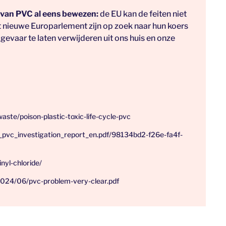
n van PVC al eens bewezen:
de EU kan de feiten niet
 nieuwe Europarlement zijn op zoek naar hun koers
gevaar te laten verwijderen uit ons huis en onze
aste/poison-plastic-toxic-life-cycle-pvc
pvc_investigation_report_en.pdf/98134bd2-f26e-fa4f-
nyl-chloride/
/2024/06/pvc-problem-very-clear.pdf