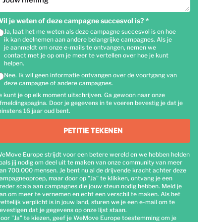
Jouw mening
il je weten of deze campagne succesvol is?
*
Ja, laat het me weten als deze campagne succesvol is en hoe
ik kan deelnemen aan andere belangrijke campagnes. Als je
je aanmeldt om onze e-mails te ontvangen, nemen we
contact met je op om je meer te vertellen over hoe je kunt
helpen.
Nee. Ik wil geen informatie ontvangen over de voortgang van
deze campagne of andere campagnes.
e kunt je op elk moment uitschrijven. Ga gewoon naar onze
fmeldingspagina. Door je gegevens in te voeren bevestig je dat je
instens 16 jaar oud bent.
PETITIE TEKENEN
eMove Europe strijdt voor een betere wereld en we hebben helden
oals jij nodig om deel uit te maken van onze community van meer
an 700.000 mensen. Je bent nu al de drijvende kracht achter deze
ampagneoproep, maar door op "Ja" te klikken, ontvang je een
reder scala aan campagnes die jouw steun nodig hebben. Meld je
an om meer te vernemen en echt een verschil te maken. Als het
ettelijk verplicht is in jouw land, sturen we je een e-mail om te
evestigen dat je gegevens op onze lijst staan.
oor "Ja" te kiezen, geef je WeMove Europe toestemming om je