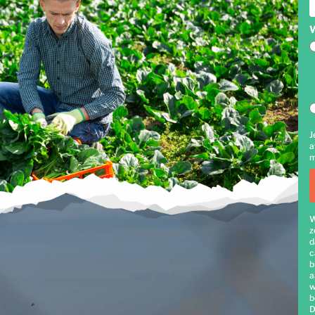
W
J
a
m
W
z
d
c
b
a
w
b
D