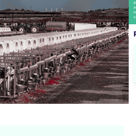
p
a
n
v