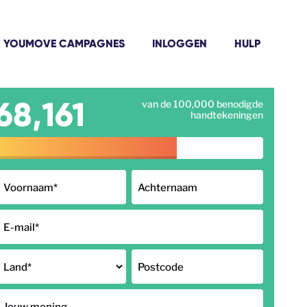
YOUMOVE CAMPAGNES
INLOGGEN
HULP
68,161
van de 100,000 benodigde
handtekeningen
Voornaam
*
Achternaam
E-mail
*
Land
*
Postcode