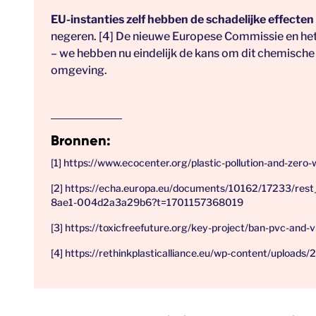
EU-instanties zelf hebben de schadelijke effecte
negeren. [4] De nieuwe Europese Commissie en het
– we hebben nu eindelijk de kans om dit chemische 
omgeving.
Bronnen:
[1]
https://www.ecocenter.org/plastic-pollution-and-zero-w
[2]
https://echa.europa.eu/documents/10162/17233/rest_
8ae1-004d2a3a29b6?t=1701157368019
[3]
https://toxicfreefuture.org/key-project/ban-pvc-and-vi
[4]
https://rethinkplasticalliance.eu/wp-content/uploads