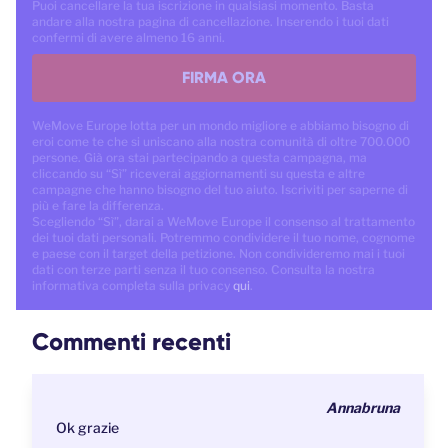
Puoi cancellare la tua iscrizione in qualsiasi momento. Basta
andare alla nostra pagina di cancellazione. Inserendo i tuoi dati
confermi di avere almeno 16 anni.
FIRMA ORA
WeMove Europe lotta per un mondo migliore e abbiamo bisogno di
eroi come te che si uniscano alla nostra comunità di oltre 700.000
persone. Già ora stai partecipando a questa campagna, ma
cliccando su “Sì” riceverai aggiornamenti su questa e altre
campagne che hanno bisogno del tuo aiuto. Iscriviti per saperne di
più e fare la differenza.
Scegliendo “Sì”, darai a WeMove Europe il consenso al trattamento
dei tuoi dati personali. Potremmo condividere il tuo nome, cognome
e paese con il target della petizione. Non condivideremo mai i tuoi
dati con terze parti senza il tuo consenso. Consulta la nostra
informativa completa sulla privacy
qui
.
Commenti recenti
Annabruna
Ok grazie