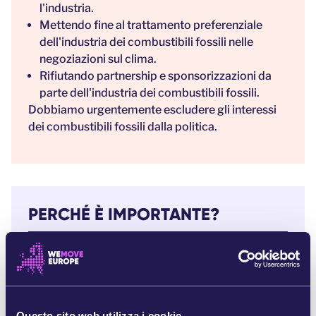
l'industria.
Mettendo fine al trattamento preferenziale
dell'industria dei combustibili fossili nelle
negoziazioni sul clima.
Rifiutando partnership e sponsorizzazioni da
parte dell'industria dei combustibili fossili.
Dobbiamo urgentemente escludere gli interessi
dei combustibili fossili dalla politica.
PERCHÉ È IMPORTANTE?
I Commissari dell'UE
e i funzionari di alto livello
incontrano i lobbisti dei combustibili fossili quasi
ogni singolo giorno.
[1]
I politici hanno un piede in due scarpe - da un lato
Questo sito web utilizza i cookie