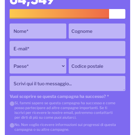
Nome
*
Cognome
E-mail
*
Paese
*
Codice postale
Scrivi qui il tuo messaggio...
Vuoi scoprire se questa campagna ha successo?
*
Sì, fammi sapere se questa campagna ha successo e come
posso partecipare ad altre campagne importanti. Se ti
iscrivi per ricevere le nostre email, potremmo contattarti
per dirti di più su come puoi aiutarci.
No. Non voglio ricevere informazioni sui progressi di questa
campagna o su altre campagne.