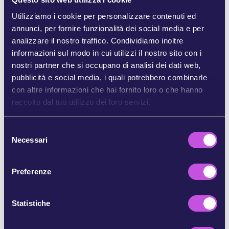
promettono ambiziose leggi sul clima e dall’altro
Utilizziamo i cookie per personalizzare contenuti ed
si incontrano quotidianamente con le
annunci, per fornire funzionalità dei social media e per
multinazionali del petrolio e del gas. L'UE ha
analizzare il nostro traffico. Condividiamo inoltre
persino messo un ex consulente di Shell a capo
informazioni sul modo in cui utilizzi il nostro sito con i
delle loro politiche climatiche. [2]
nostri partner che si occupano di analisi dei dati web,
pubblicità e social media, i quali potrebbero combinarle
Ma possiamo rompere questa relazione
con altre informazioni che hai fornito loro o che hanno
simbiotica. In queste settimane saranno nominati
raccolto dal tuo utilizzo dei loro servizi.
i nuovi Commissari dell'UE. Chi verrà scelto,
determinerà quanto i lobbisti dei combustibili
fossili possano influenzare le politiche per il clima.
S
Necessari
e
In questo momento sono in corso le discussioni
l
su chi otterrà questi incarichi di altissimo livello.
e
Preferenze
Vogliamo che coloro che scrivono le regole
z
sappiano che li stiamo osservando.
Se facciamo
i
sentire la nostra voce in modo forte e chiaro, sarà
o
Statistiche
impossibile nominare politici che sono alla mercé
n
dell'industria dei combustibili fossili.
e