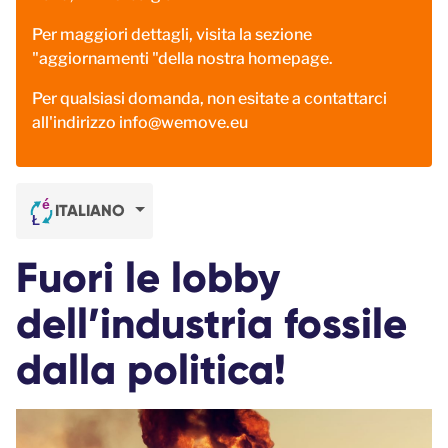
Per maggiori dettagli, visita la sezione
"aggiornamenti "
della nostra homepage.
Per qualsiasi domanda, non esitate a contattarci
all'indirizzo info@wemove.eu
ITALIANO
Fuori le lobby
dell’industria fossile
dalla politica!