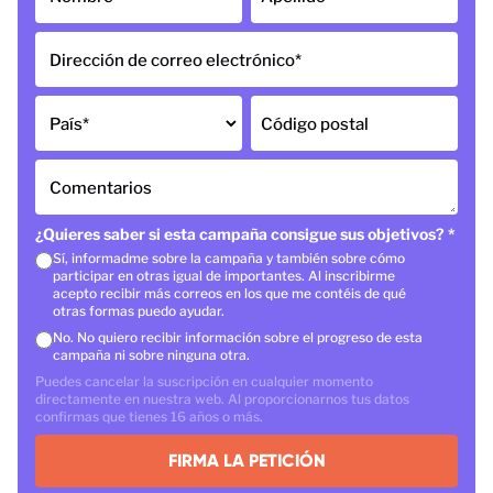
Dirección de correo electrónico
*
País
*
Código postal
Comentarios
¿Quieres saber si esta campaña consigue sus objetivos?
*
Sí, informadme sobre la campaña y también sobre cómo
participar en otras igual de importantes. Al inscribirme
acepto recibir más correos en los que me contéis de qué
otras formas puedo ayudar.
No. No quiero recibir información sobre el progreso de esta
campaña ni sobre ninguna otra.
Puedes cancelar la suscripción en cualquier momento
directamente en nuestra web. Al proporcionarnos tus datos
confirmas que tienes 16 años o más.
FIRMA LA PETICIÓN