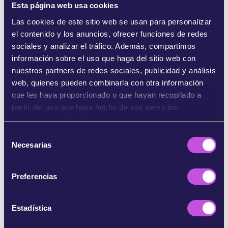
¡Suma su voz a las suyas para exigir comidas
Esta página web usa cookies
escolares sanas y gratuitas para todo el
Las cookies de este sitio web se usan para personalizar
alumnado!
el contenido y los anuncios, ofrecer funciones de redes
sociales y analizar el tráfico. Además, compartimos
Referencias:
información sobre el uso que haga del sitio web con
nuestros partners de redes sociales, publicidad y análisis
[1]
web, quienes pueden combinarla con otra información
https://www.euronews.com/business/2023/09/04/scho
ol-meals-in-europe-which-countries-provide-free-food-
que les haya proporcionado o que hayan recopilado a
for-students
partir del uso que haya hecho de sus servicios.
https://ec.europa.eu/eurostat/statistics-
explained/index.php?
S
title=Children_at_risk_of_poverty_or_social_exclusion
Necesarias
e
l
[2] https://schoolfood4change.eu/wp-
content/uploads/2023/06/D2.2-Mapping-School-Food-
e
Preferencias
System.pdf
c
c
[3] Además, la contratación pública de estas comidas
i
Estadística
escolares puede incrementar el apoyo a la agricultura
ecológica local, que contribuye a la lucha contra el
ó