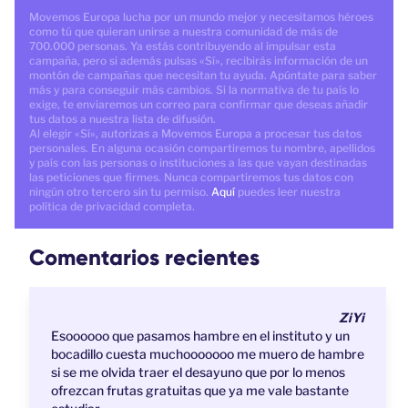
Movemos Europa lucha por un mundo mejor y necesitamos héroes
como tú que quieran unirse a nuestra comunidad de más de
700.000 personas. Ya estás contribuyendo al impulsar esta
campaña, pero si además pulsas «Sí», recibirás información de un
montón de campañas que necesitan tu ayuda. Apúntate para saber
más y para conseguir más cambios. Si la normativa de tu país lo
exige, te enviaremos un correo para confirmar que deseas añadir
tus datos a nuestra lista de difusión.
Al elegir «Sí», autorizas a Movemos Europa a procesar tus datos
personales. En alguna ocasión compartiremos tu nombre, apellidos
y país con las personas o instituciones a las que vayan destinadas
las peticiones que firmes. Nunca compartiremos tus datos con
ningún otro tercero sin tu permiso.
Aquí
puedes leer nuestra
política de privacidad completa.
Comentarios recientes
ZiYi
Esoooooo que pasamos hambre en el instituto y un
bocadillo cuesta muchooooooo me muero de hambre
si se me olvida traer el desayuno que por lo menos
ofrezcan frutas gratuitas que ya me vale bastante