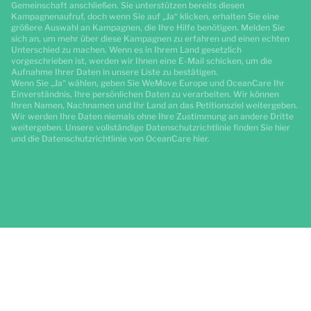
Gemeinschaft anschließen. Sie unterstützen bereits diesen
Kampagnenaufruf, doch wenn Sie auf „Ja“ klicken, erhalten Sie eine
größere Auswahl an Kampagnen, die Ihre Hilfe benötigen. Melden Sie
sich an, um mehr über diese Kampagnen zu erfahren und einen echten
Unterschied zu machen. Wenn es in Ihrem Land gesetzlich
vorgeschrieben ist, werden wir Ihnen eine E-Mail schicken, um die
Aufnahme Ihrer Daten in unsere Liste zu bestätigen.
Wenn Sie „Ja“ wählen, geben Sie WeMove Europe und OceanCare Ihr
Einverständnis, Ihre persönlichen Daten zu verarbeiten. Wir können
Ihren Namen, Nachnamen und Ihr Land an das Petitionsziel weitergeben.
Wir werden Ihre Daten niemals ohne Ihre Zustimmung an andere Dritte
weitergeben. Unsere vollständige Datenschutzrichtlinie finden Sie
hier
und die Datenschutzrichtlinie von OceanCare
hier
.