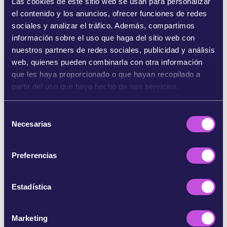
Las cookies de este sitio web se usan para personalizar
cachalote, ambas especies en peligro de
el contenido y los anuncios, ofrecer funciones de redes
extinción. Las elevadas velocidades a las que
sociales y analizar el tráfico. Además, compartimos
navegan los barcos en la actualidad aumentan
información sobre el uso que haga del sitio web con
significativamente el riesgo de colisiones, que
nuestros partners de redes sociales, publicidad y análisis
casi siempre acaban en muerte paras estos
web, quienes pueden combinarla con otra información
animales [2].
que les haya proporcionado o que hayan recopilado a
Pero la navegación comercial tiene otros
partir del uso que haya hecho de sus servicios.
impactos, además de los accidentes con
cetáceos. En algunas áreas la contaminación
S
acústica que produce se ha duplicado cada
Necesarias
e
década desde hace 60 años, creando una niebla
l
acústica submarina que impide a las ballenas
e
Preferencias
comunicarse, encontrar alimento y orientarse [3].
c
c
Ni siquiera las zonas marinas protegidas ofrecen
i
Estadística
protección adecuada, ya que no se siguen las
ó
recomendaciones de velocidad, por ser
n
voluntarias. En el Mediterráneo noroccidental,
Marketing
d