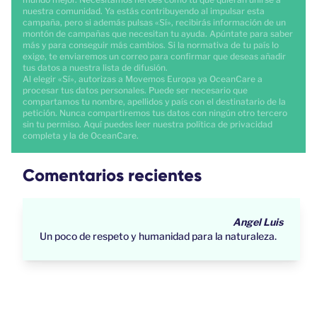
nuestra comunidad. Ya estás contribuyendo al impulsar esta
campaña, pero si además pulsas «Sí», recibirás información de un
montón de campañas que necesitan tu ayuda. Apúntate para saber
más y para conseguir más cambios. Si la normativa de tu país lo
exige, te enviaremos un correo para confirmar que deseas añadir
tus datos a nuestra lista de difusión.
Al elegir «Sí», autorizas a Movemos Europa ya OceanCare a
procesar tus datos personales. Puede ser necesario que
compartamos tu nombre, apellidos y país con el destinatario de la
petición. Nunca compartiremos tus datos con ningún otro tercero
sin tu permiso.
Aquí
puedes leer nuestra política de privacidad
completa y la de
OceanCare
.
Comentarios recientes
Angel Luis
Un poco de respeto y humanidad para la naturaleza.