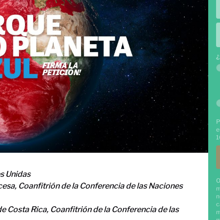
¿
P
e
1
es Unidas
O
sa, Coanfitrión de la Conferencia de las Naciones
m
n
c
e Costa Rica, Coanfitrión de la Conferencia de las
m
m