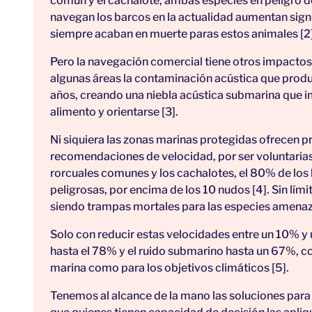
común y el cachalote, ambas especies en peligro de
navegan los barcos en la actualidad aumentan signi
siempre acaban en muerte paras estos animales [2]
Pero la navegación comercial tiene otros impactos
algunas áreas la contaminación acústica que prod
años, creando una niebla acústica submarina que i
alimento y orientarse [3].
Ni siquiera las zonas marinas protegidas ofrecen p
recomendaciones de velocidad, por ser voluntarias.
rorcuales comunes y los cachalotes, el 80% de los
peligrosas, por encima de los 10 nudos [4]. Sin lím
siendo trampas mortales para las especies amenaz
Solo con reducir estas velocidades entre un 10% y 
hasta el 78% y el ruido submarino hasta un 67%, con
marina como para los objetivos climáticos [5].
Tenemos al alcance de la mano las soluciones para