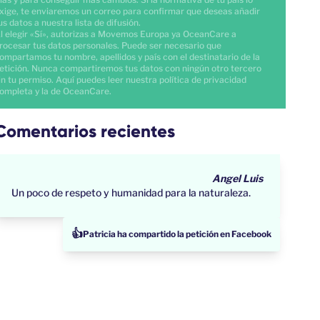
xige, te enviaremos un correo para confirmar que deseas añadir
us datos a nuestra lista de difusión.
l elegir «Sí», autorizas a Movemos Europa ya OceanCare a
rocesar tus datos personales. Puede ser necesario que
ompartamos tu nombre, apellidos y país con el destinatario de la
etición. Nunca compartiremos tus datos con ningún otro tercero
in tu permiso.
Aquí
puedes leer nuestra política de privacidad
ompleta y la de
OceanCare
.
Comentarios recientes
Angel Luis
Un poco de respeto y humanidad para la naturaleza.
👍
Tomás ha compartido la petición en Facebook