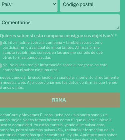
País
*
Código postal
Comentarios
Quieres saber si esta campaña consigue sus objetivos?
*
Sí, informadme sobre la campaña y también sobre cómo
participar en otras igual de importantes. Al inscribirme
acepto recibir más correos en los que me contéis de qué
otras formas puedo ayudar.
No. No quiero recibir información sobre el progreso de esta
campaña ni sobre ninguna otra.
uedes cancelar la suscripción en cualquier momento directamente
n nuestra web. Al proporcionarnos tus datos confirmas que tienes
6 años o más.
FIRMA
ceanCare y Movemos Europa lucha por un planeta sano y un
undo mejor. Necesitamos héroes como tú que quieran unirse a
uestra comunidad. Ya estás contribuyendo al impulsar esta
ampaña, pero si además pulsas «Sí», recibirás información de un
ontón de campañas que necesitan tu ayuda. Apúntate para saber
ás y para conseguir más cambios. Si la normativa de tu país lo