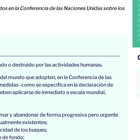
e
os en la Conferencia de las Naciones Unidas sobre los
t
A
p
c
p
s
c
do o destruido por las actividades humanas.
s del mundo que adopten, en la Conferencia de las
medidas -como se especifica en la declaración de
eben aplicarse de inmediato a escala mundial,
ta mar y abandonar de forma progresiva pero urgente
tualmente existentes;
ocidad de los buques;
e de fondo;