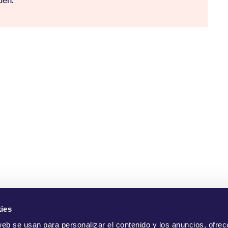
uen.
ies
uiénes Somos?
Campañas
Iniciar Sesión
Ayuda
Impres
web se usan para personalizar el contenido y los anuncios, ofrec