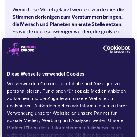
Wenn diese Mittel gekürzt werden, würde dies
die
Stimmen derjenigen zum Verstummen bringen,
die Mensch und Planeten an erste Stelle setzen
.
Es würde noch schwieriger werden, die größten
Umweltprobleme Europas anzugehen.
Umweltorganisationen sind nur der Anfang, denn
sie planen, auch die Finanzierung für alle anderen
Gruppen zu beschneiden – einschließlich derer,
die unsere grundlegenden Menschenrechte
Diese Webseite verwendet Cookies
verteidigen. [4]
Wir verwenden Cookies, um Inhalte und Anzeigen zu
Dies ist nicht das erste Mal, dass die EU versucht,
personalisieren, Funktionen für soziale Medien anbieten
Organisationen, die die Bürgerinnen und Bürger
zu können und die Zugriffe auf unsere Website zu
vertreten, die Mittel zu entziehen. Im Jahr 2021
analysieren. Außerdem geben wir Informationen zu Ihrer
versuchte die Kommission, die Mittel für
Verwendung unserer Website an unsere Partner für
Gesundheits-NGOs zu kürzen, aber der starke
soziale Medien, Werbung und Analysen weiter. Unsere
Widerstand der betroffenen Gruppen, unterstützt
Partner führen diese Informationen möglicherweise mit
von Mitgliedern des Europäischen Parlaments
weiteren Daten zusammen, die Sie ihnen bereitgestellt