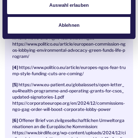
a
Auswahl erlauben
https://www.sustainableviews.com/defunding-democ
h
racy-will-europe-let-putin-and-musk-dominate-the-deba
l
te-528b6eb0/
Ablehnen
https://corporateeurope.org/en/2025/03/false-alar
m-fake-news-and-right-fuel-attack-ngos
https://www.politico.eu/article/european-commission-ng
os-lobbying-environmental-advocacy-green-funds-life-p
rogram/
https://www.politico.eu/article/europes-ngos-fear-tru
mp-style-funding-cuts-are-coming/
https://www.eu-patient.eu/globalassets/open-letter_
eu4health-programme-and-operating-grants-for-csos_
updated-signatories-1.pdf
https://corporateeurope.org/en/2024/12/commissions-
ngo-gag-order-will-boost-corporate-lobby-power
Offener Brief von zivilgesellschaftlichen Umweltorga
nisationen an die Europäische Kommission:
https://www.birdlife.org/wp-content/uploads/2024/12/ci