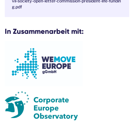
vil-society-open-letter-commission-president-life-fundin
g.pdf
In Zusammenarbeit mit: