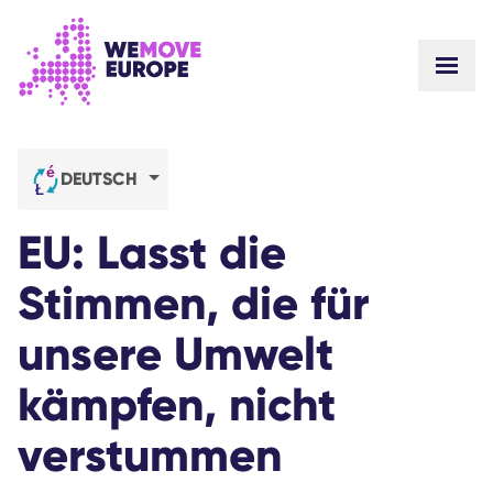
Gehen Sie zum Hauptinhalt
Zur Fußzeilennavigation springen
WEBS
ZU UNS
GEMEINSCHAFT
NEUIGKEITEN
DEUTSCH
ERFOLGE
Unsere Kampagnen
TEAM
EU: Lasst die
STELLENANGEBOTE
Machen Sie mit
WIE WIR UNS FINANZIEREN
Stimmen, die für
KONTAKTE
SPENDEN
unsere Umwelt
kämpfen, nicht
verstummen