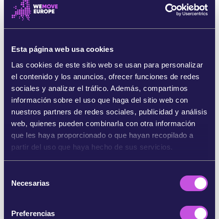
[4].
No es la primera vez que la UE intenta retirar los
fondos a las organizaciones que representan a la
ciudadanía. En 2021, la Comisión intentó recortar
Esta página web usa cookies
los fondos a las ONGs sanitarias, pero la fuerte
Las cookies de este sitio web se usan para personalizar
resistencia de los grupos afectados, con el apoyo
el contenido y los anuncios, ofrecer funciones de redes
de integrantes de la Eurocámara, la obligó a dar
sociales y analizar el tráfico. Además, compartimos
marcha atrás [5].
información sobre el uso que haga del sitio web con
nuestros partners de redes sociales, publicidad y análisis
La protesta ciudadana funcionó en 2021 y puede
web, quienes pueden combinarla con otra información
volver a funcionar
para proteger a los grupos que
que les haya proporcionado o que hayan recopilado a
protegen nuestra naturaleza, nuestra salud y el
partir del uso que haya hecho de sus servicios.
clima. Las organizaciones medioambientales ya
están plantando batalla, pero quienes mandan en
la UE prestan más atención cuando miles de
S
Necesarias
personas alzan la voz [6].
¡Diles a tus
e
representantes que no permitiremos que
l
silencien las voces que luchan por nuestro
e
Preferencias