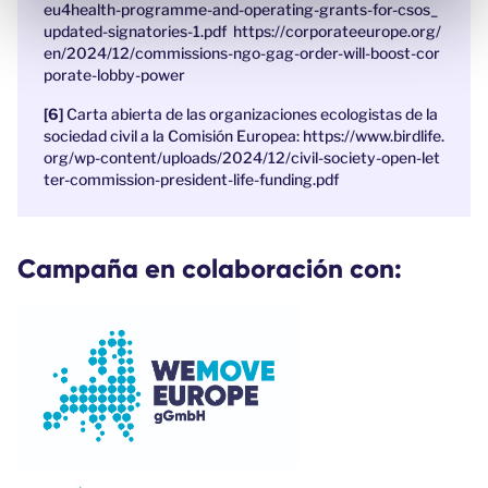
eu4health-programme-and-operating-grants-for-csos_
t
updated-signatories-1.pdf
https://corporateeurope.org/
o
en/2024/12/commissions-ngo-gag-order-will-boost-cor
porate-lobby-power
Carta abierta de las organizaciones ecologistas de la
sociedad civil a la Comisión Europea:
https://www.birdlife.
org/wp-content/uploads/2024/12/civil-society-open-let
ter-commission-president-life-funding.pdf
Campaña en colaboración con: