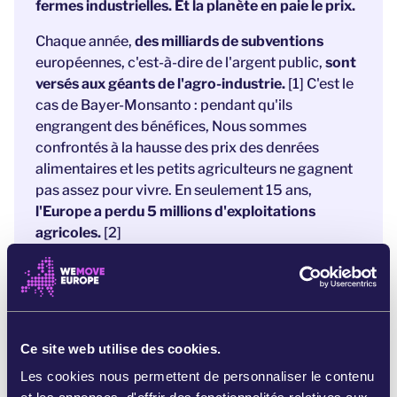
fermes industrielles. Et la planète en paie le prix.
Chaque année,
des milliards de subventions
européennes, c'est-à-dire de l'argent public,
sont
versés aux géants de l'agro-industrie.
[1] C'est le
cas de Bayer-Monsanto : pendant qu'ils
engrangent des bénéfices, Nous sommes
confrontés à la hausse des prix des denrées
alimentaires et les petits agriculteurs ne gagnent
pas assez pour vivre. En seulement 15 ans,
l'Europe a perdu 5 millions d'exploitations
agricoles.
[2]
Mais l'UE a un nouveau plan... qui ne change rien !
Des promesses de façade
qui ne tiennent pas
compte ni de la crise climatique, ni du droit des
agriculteurs à mener une vie décente
. Pourquoi ?
Ce site web utilise des cookies.
Parce qu'il est plus facile de continuer à écouter
les géants de l'agro-industrie que de se battre
Les cookies nous permettent de personnaliser le contenu
pour un véritable changement.