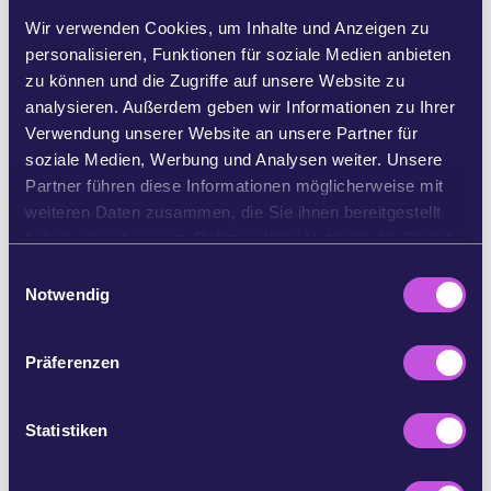
und Gliedmaßen werden verloren gehen.
Wir verwenden Cookies, um Inhalte und Anzeigen zu
Wir haben noch Zeit, den Vertrag und die
personalisieren, Funktionen für soziale Medien anbieten
Menschenleben, die auf dem Spiel stehen, zu
zu können und die Zugriffe auf unsere Website zu
retten - wenn wir JETZT handeln.
analysieren. Außerdem geben wir Informationen zu Ihrer
Verwendung unserer Website an unsere Partner für
Die EU-Länder müssen fest hinter dem
soziale Medien, Werbung und Analysen weiter. Unsere
Landminenverbot stehen. Wenn eine Handvoll
Partner führen diese Informationen möglicherweise mit
Länder ohne Konsequenzen aussteigt, könnte das
weiteren Daten zusammen, die Sie ihnen bereitgestellt
gesamte Verbot ins Wanken geraten - nicht nur in
haben oder die sie im Rahmen Ihrer Nutzung der Dienste
Europa, sondern weltweit. Wodurch noch mehr
gesammelt haben.
E
unschuldige Leben gefährdet werden.
Notwendig
i
Fügen Sie heute Ihren Namen hinzu - fordern Sie
n
die EU-Regierungen auf, NEIN zu Landminen zu
w
Präferenzen
sagen.
i
l
l
Statistiken
Referenzen:
i
https://www.the-monitor.org/reports/landmine-monit
g