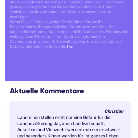
und einen echten Unterschied zu machen. Wenn es in Ihrem Land
gesetzlich vorgeschrieben ist, werden wir Ihnen eine E-Mail
schicken, um die Aufnahme Ihrer Daten in unsere Liste zu
bestätigen.
Wenn Sie „Ja“ wählen, geben Sie WeMove Europe Ihr
Einverständnis, Ihre persönlichen Daten zu verarbeiten. Wir
können Ihren Namen, Nachnamen und Ihr Land an das Petitionsziel
weitergeben. Wir werden Ihre Daten niemals ohne Ihre
Zustimmung an andere Dritte weitergeben. Unsere vollständige
Datenschutzrichtlinie finden Sie
hier
.
Aktuelle Kommentare
Christian
Landminen stellen nicht nur eine Gefahr für die
Landbevölkerung dar, auch Landwirtschaft,
Ackerbau und Viehzucht werden extrem erschwert
und besonders Kinder werden für ihr ganzes Leben