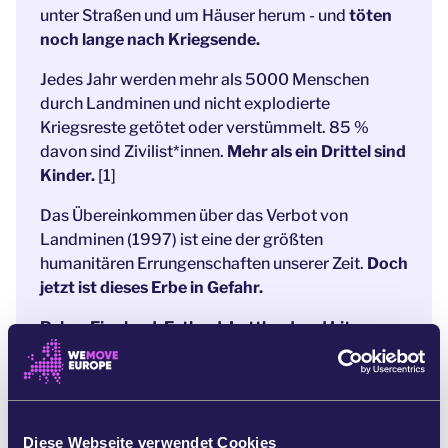
unter Straßen und um Häuser herum - und
töten
noch lange nach Kriegsende.
Jedes Jahr werden mehr als 5000 Menschen
durch Landminen und nicht explodierte
Kriegsreste getötet oder verstümmelt. 85 %
davon sind Zivilist*innen.
Mehr als ein Drittel sind
Kinder.
[1]
Das Übereinkommen über das Verbot von
Landminen (1997) ist eine der größten
humanitären Errungenschaften unserer Zeit.
Doch
jetzt ist dieses Erbe in Gefahr.
Polen, Finnland, Estland, Lettland und Litauen
sind jetzt aus dem weltweiten Landminenverbot
ausgetreten.
[2] Wenn wir weiter schweigen,
könnten weitere Länder folgen - und Europa
würde 25 Jahre Fortschritt beim Schutz der
Diese Webseite verwendet Cookies
Zivilbevölkerung zunichtemachen. Mehr Leben