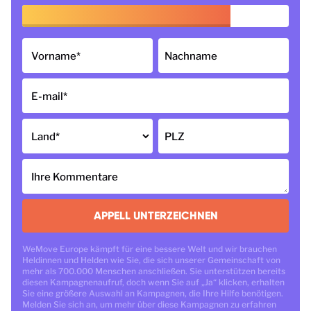
Vorname
*
Nachname
E-mail
*
Land
*
PLZ
Ihre Kommentare
APPELL UNTERZEICHNEN
WeMove Europe kämpft für eine bessere Welt und wir brauchen
Heldinnen und Helden wie Sie, die sich unserer Gemeinschaft von
mehr als 700.000 Menschen anschließen. Sie unterstützen bereits
diesen Kampagnenaufruf, doch wenn Sie auf „Ja“ klicken, erhalten
Sie eine größere Auswahl an Kampagnen, die Ihre Hilfe benötigen.
Melden Sie sich an, um mehr über diese Kampagnen zu erfahren