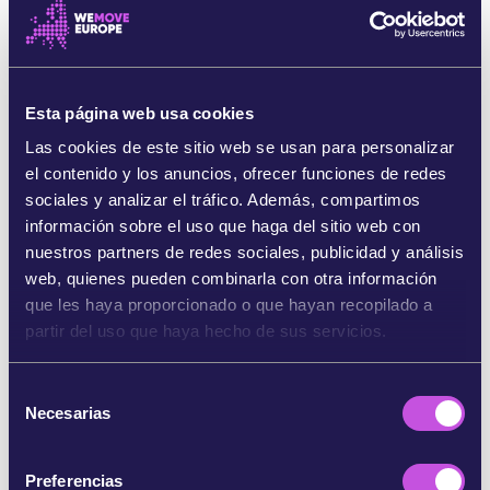
minas.
[2]. Si guardamos silencio, otros países
podrían seguir su ejemplo… y Europa podría
deshacer 25 años de progreso en la protección
de la población civil. Se perderán más vidas y más
Esta página web usa cookies
extremidades.
Las cookies de este sitio web se usan para personalizar
Si actuamos YA, estamos a tiempo de defender la
el contenido y los anuncios, ofrecer funciones de redes
Convención, las vidas y las extremidades que
sociales y analizar el tráfico. Además, compartimos
están en juego.
información sobre el uso que haga del sitio web con
nuestros partners de redes sociales, publicidad y análisis
Los países de la UE deben mantener su apoyo
web, quienes pueden combinarla con otra información
firme a la prohibición de las minas terrestres. Si se
que les haya proporcionado o que hayan recopilado a
permite que unos cuantos la abandonen sin
partir del uso que haya hecho de sus servicios.
consecuencia, la Convención entera podría
venirse abajo, no solo en Europa, sino en todo el
mundo, poniendo así en peligro más vidas
S
Necesarias
inocentes.
e
l
Súmate para que los gobiernos de la UE digan NO
e
Preferencias
a las minas terrestres.