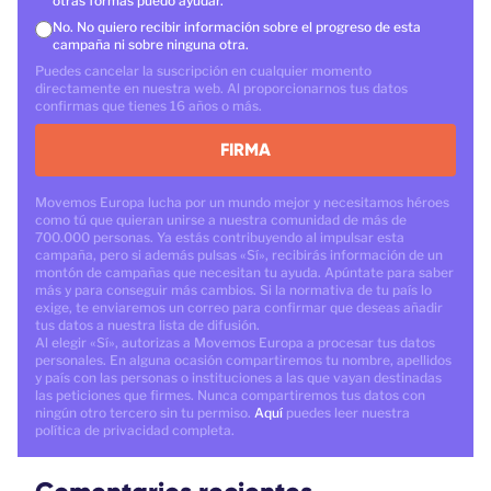
otras formas puedo ayudar.
No. No quiero recibir información sobre el progreso de esta
campaña ni sobre ninguna otra.
Puedes cancelar la suscripción en cualquier momento
directamente en nuestra web. Al proporcionarnos tus datos
confirmas que tienes 16 años o más.
FIRMA
Movemos Europa lucha por un mundo mejor y necesitamos héroes
como tú que quieran unirse a nuestra comunidad de más de
700.000 personas. Ya estás contribuyendo al impulsar esta
campaña, pero si además pulsas «Sí», recibirás información de un
montón de campañas que necesitan tu ayuda. Apúntate para saber
más y para conseguir más cambios. Si la normativa de tu país lo
exige, te enviaremos un correo para confirmar que deseas añadir
tus datos a nuestra lista de difusión.
Al elegir «Sí», autorizas a Movemos Europa a procesar tus datos
personales. En alguna ocasión compartiremos tu nombre, apellidos
y país con las personas o instituciones a las que vayan destinadas
las peticiones que firmes. Nunca compartiremos tus datos con
ningún otro tercero sin tu permiso.
Aquí
puedes leer nuestra
política de privacidad completa.