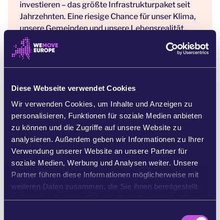
investieren – das größte Infrastrukturpaket seit
Jahrzehnten. Eine riesige Chance für unser Klima,
unsere Gemeinden und unsere Lebensrealität.
Aber: Wenn wir nicht aufpassen, fließt das Geld in
die falschen Projekte – in Straßenneubau, fossile
Gasinfrastruktur und Technologien, die uns keinen
Schritt in Richtung Klimaneutralität bringen.
Diese Webseite verwendet Cookies
Wir sagen: Dieses Geld darf nicht für das Gestern
Wir verwenden Cookies, um Inhalte und Anzeigen zu
verbrannt werden. Wir brauchen
personalisieren, Funktionen für soziale Medien anbieten
Zukunftsinvestitionen, die unser Leben besser
zu können und die Zugriffe auf unsere Website zu
und klimafreundlicher machen – gerade für junge
analysieren. Außerdem geben wir Informationen zu Ihrer
Menschen! Für modernen ÖPNV statt Stau. Für
Verwendung unserer Website an unsere Partner für
neue Wärmenetze statt Gasabhängigkeit. Für
soziale Medien, Werbung und Analysen weiter. Unsere
sanierte Brücken statt Straßenneubau. Für
Partner führen diese Informationen möglicherweise mit
lebenswerte Gemeinden statt triste Verwaltung.
weiteren Daten zusammen, die Sie ihnen bereitgestellt
Die Mittel sind da – aber es braucht den
haben oder die sie im Rahmen Ihrer Nutzung der Dienste
politischen Willen, sie auch richtig einzusetzen,
gesammelt haben.
E