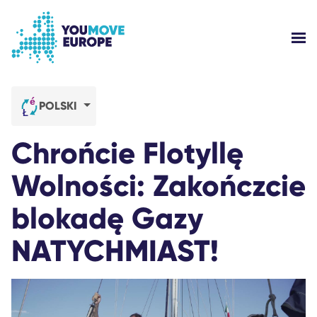
Przejdź do głównej treści
Przejdź do stopki
PO
KIM JESTEŚMY?
POLSKI
KAMPANIE YOUMOVE
Chrońcie Flotyllę
ZALOGUJ SIĘ
Wolności: Zakończcie
blokadę Gazy
POMOC
NATYCHMIAST!