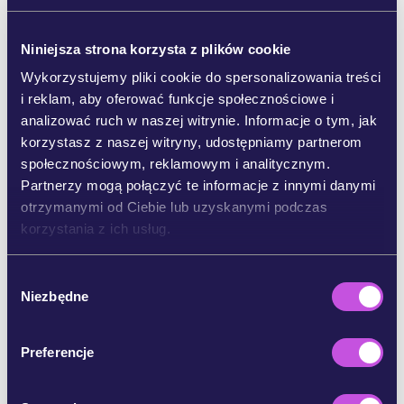
powstrzymać Flotyllę przed dotarciem do Gazy.
[8] Brak reakcji może mieć śmiertelne skutki
Niniejsza strona korzysta z plików cookie
zarówno dla ludności Gazy, jak i uczestników misji
humanitarnej.
Wykorzystujemy pliki cookie do spersonalizowania treści
i reklam, aby oferować funkcje społecznościowe i
Ta misja jest zgodna z prawem
.
Pomoc jest pilnie
analizować ruch w naszej witrynie. Informacje o tym, jak
potrzebna. Odpowiedzialność za działanie
korzystasz z naszej witryny, udostępniamy partnerom
spoczywa na nas wszystkich.
Państwa
społecznościowym, reklamowym i analitycznym.
członkowskie ONZ mają zarówno prawny, jak i
Partnerzy mogą połączyć te informacje z innymi danymi
moralny obowiązek powstrzymania głodu oraz
otrzymanymi od Ciebie lub uzyskanymi podczas
zbrodni popełnianych w Gazie.
korzystania z ich usług.
Ponad 200 organizacji
i podmiotów
społeczeństwa obywatelskiego podpisało już
W
Niezbędne
apel o natychmiastowe działania.
y
b
Stawką jest ludzkie życie. Pomoc musi dotrzeć
ó
Preferencje
do Gazy. Flotylla Wolności musi zostać
r
ochroniona.
z