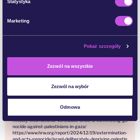
g
Statystyka
Podpisz apel teraz i domagaj się działania!
o
d
Przypisy:
Marketing
y
https://freedomflotilla.org/2025/06/05/madleen-res
ponds-to-mayday-for-refugees-at-sea/
Pokaż szczegóły
https://www.aljazeera.com/news/2025/6/3/whos-on
board-the-madleen-gaza-flotilla-and-where-has-it-reach
ed-so-far
Zezwól na wszystkie
https://www.unicef.org/mena/press-releases/more-
million-children-gaza-strip-deprived-lifesaving-aid-over-
one-month-unicef
Zezwól na wybór
https://www.unicefusa.org/stories/children-gaza-criti
cal-risk-famine
Odmowa
https://www.amnesty.org/en/latest/news/2024/12/a
mnesty-international-concludes-israel-is-committing-ge
nocide-against-palestinians-in-gaza/
https://www.hrw.org/report/2024/12/19/extermination-
and-acts-genocide/israel-deliberately-depriving-palestin