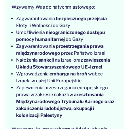
Wzywamy Was do natychmiastowego:
Zagwarantowania
bezpiecznego przejścia
Flotylli Wolności do Gazy
Umożliwienia
nieograniczonego dostępu
pomocy humanitarnej
do Gazy
Zagwarantowania
przestrzegania prawa
międzynarodowego
przez Państwo Izrael
Nałożenia
sankcji
na Izrael oraz
zawieszenia
Układu Stowarzyszeniowego UE–Izrael
Wprowadzenia
embarga na broń
wobec
Izraela w całej Unii Europejskiej
Zapewnienia przestrzegania europejskiego
prawa w zakresie nakazów
aresztowania
Międzynarodowego Trybunału Karnego oraz
zakończenia ludobójstwa, okupacji i
kolonizacji Palestyny