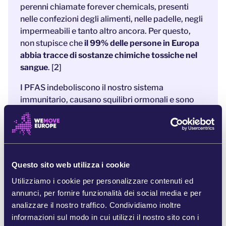
perenni chiamate forever chemicals, presenti
nelle confezioni degli alimenti, nelle padelle, negli
impermeabili e tanto altro ancora. Per questo,
non stupisce che
il 99% delle persone in Europa
abbia tracce di sostanze chimiche tossiche nel
sangue
. [2]
I PFAS indeboliscono il nostro sistema
immunitario, causano squilibri ormonali e sono
collegati all’insorgenza di tumori. [3] In tutta
Europa, intere comunità non possono nemmeno
bere l’acqua del rubinetto da quanto è
contaminata. [4]
Questo sito web utilizza i cookie
Ma ecco la buona notizia: finalmente abbiamo
un’occasione concreta per vietarle in tutta
Utilizziamo i cookie per personalizzare contenuti ed
Europa.
Le pressioni esercitate da paesi come
annunci, per fornire funzionalità dei social media e per
Francia, Danimarca e Svezia hanno spianato la
analizzare il nostro traffico. Condividiamo inoltre
strada per ottenere uno storico divieto
. [5]
informazioni sul modo in cui utilizzi il nostro sito con i