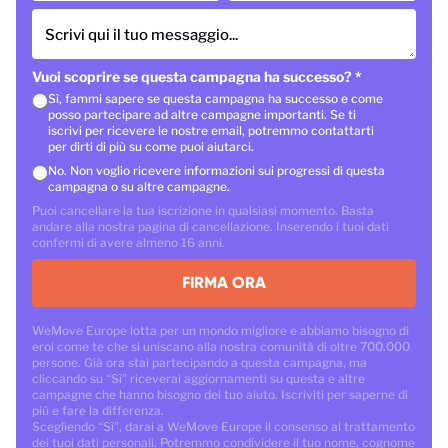
Scrivi qui il tuo messaggio...
Vuoi scoprire se questa campagna ha successo?
*
Sì, fammi sapere se questa campagna ha successo e come
posso partecipare ad altre campagne importanti. Se ti
iscrivi per ricevere le nostre email, potremmo contattarti
per dirti di più su come puoi aiutarci.
No. Non voglio ricevere informazioni sui progressi di questa
campagna o su altre campagne.
Puoi cancellare la tua iscrizione in qualsiasi momento. Basta
andare alla nostra pagina di cancellazione. Inserendo i tuoi dati
confermi di avere almeno 16 anni.
FIRMA ORA
WeMove Europe lotta per un mondo migliore e abbiamo bisogno di
eroi come te che si uniscano alla nostra comunità di oltre 700.000
persone. Già ora stai partecipando a questa campagna, ma
cliccando su “Sì” riceverai aggiornamenti su questa e altre
campagne che hanno bisogno del tuo aiuto. Iscriviti per saperne di
più e fare la differenza.
Scegliendo “Sì”, darai a WeMove Europe il consenso al trattamento
dei tuoi dati personali. Potremmo condividere il tuo nome, cognome