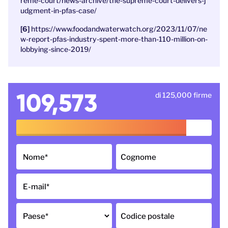
reme-court/news-archive/the-supreme-court-delivers-j
udgment-in-pfas-case/
https://www.foodandwaterwatch.org/2023/11/07/ne
w-report-pfas-industry-spent-more-than-110-million-on-
lobbying-since-2019/
109,573
di 125,000 firme
Nome
*
Cognome
E-mail
*
Paese
*
Codice postale