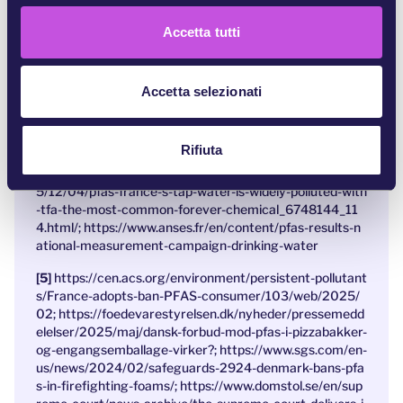
day
n
Accetta tutti
https://chemsec.org/wrappedinchemicals/facts/pfas
s
-fact-1/
e
n
https://eeb.org/work-areas/industry-health/pfas/; htt
Accetta selezionati
s
ps://www.lemonde.fr/en/les-decodeurs/article/2023/02/
23/revealed-the-massive-contamination-of-europe-by-
o
pfas-forever-chemicals_6016906_8.html
Rifiuta
https://www.lemonde.fr/en/environment/article/202
5/12/04/pfas-france-s-tap-water-is-widely-polluted-with
-tfa-the-most-common-forever-chemical_6748144_11
4.html/; https://www.anses.fr/en/content/pfas-results-n
ational-measurement-campaign-drinking-water
https://cen.acs.org/environment/persistent-pollutant
s/France-adopts-ban-PFAS-consumer/103/web/2025/
02; https://foedevarestyrelsen.dk/nyheder/pressemedd
elelser/2025/maj/dansk-forbud-mod-pfas-i-pizzabakker-
og-engangsemballage-virker?; https://www.sgs.com/en-
us/news/2024/02/safeguards-2924-denmark-bans-pfa
s-in-firefighting-foams/; https://www.domstol.se/en/sup