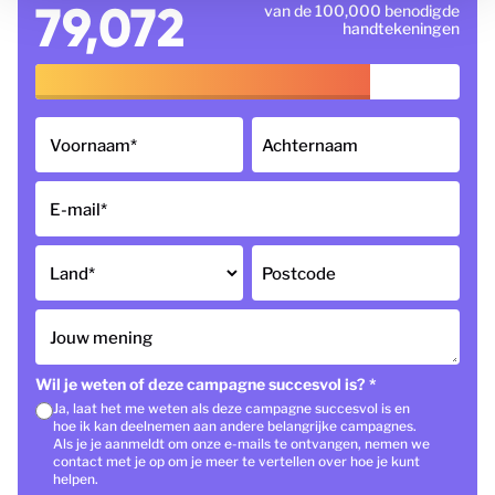
79,072
van de 100,000 benodigde
handtekeningen
Voornaam
*
Achternaam
E-mail
*
Land
*
Postcode
Jouw mening
Wil je weten of deze campagne succesvol is?
*
Ja, laat het me weten als deze campagne succesvol is en
hoe ik kan deelnemen aan andere belangrijke campagnes.
Als je je aanmeldt om onze e-mails te ontvangen, nemen we
contact met je op om je meer te vertellen over hoe je kunt
helpen.