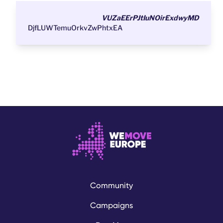
VUZaEErPJtIuNOirExdwyMD
DjfLUWTemuOrkvZwPhtxEA
Community
Campaigns