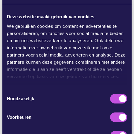
Dat is precies de reden waarom
banken en
techgiganten
in paniek raken.
Ze trekken alles uit
Deze website maakt gebruik van cookies
de kast om de digitale euro af te zwakken. Ze
We gebruiken cookies om content en advertenties te
willen hun winstmarges
en Amerikaanse
personaliseren, om functies voor social media te bieden
bedrijven zoals MasterCard en PayPal
en om ons websiteverkeer te analyseren. Ook delen we
beschermen.
informatie over uw gebruik van onze site met onze
Op dit moment
bespreken Europarlementariërs
partners voor social media, adverteren en analyse. Deze
dit voorstel. Zij zijn gekozen om ons te
partners kunnen deze gegevens combineren met andere
vertegenwoordigen.
En wanneer duizenden van
informatie die u aan ze heeft verstrekt of die ze hebben
hun kiezers tegelijk hun stem verheffen, voelen zij
verzameld op basis van uw gebruik van hun services.
de druk om naar hen te luisteren.
T
Als we stil blijven, zullen de banken en techreuzen
Noodzakelijk
o
winnen.
Dus moeten we onze
e
Europarlementariërs een boodschap sturen
s
waar ze niet omheen kunnen: Europeanen
Voorkeuren
t
moeten hun eigen geld in handen nemen.
e