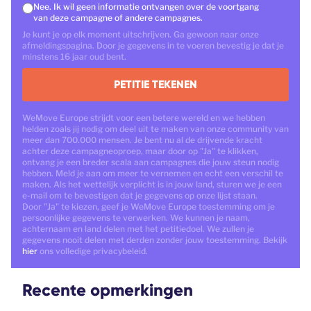
Nee. Ik wil geen informatie ontvangen over de voortgang
van deze campagne of andere campagnes.
Je kunt je op elk moment uitschrijven. Ga gewoon naar onze
afmeldingspagina. Door je gegevens in te voeren bevestig je dat je
minstens 16 jaar oud bent.
PETITIE TEKENEN
WeMove Europe strijdt voor een betere wereld en we hebben
helden zoals jij nodig om deel uit te maken van onze community van
meer dan 700.000 mensen. Je bent nu al de drijvende kracht
achter deze campagneoproep, maar door op "Ja" te klikken,
ontvang je een breder scala aan campagnes die jouw steun nodig
hebben. Meld je aan om meer te vernemen en echt een verschil te
maken. Als het wettelijk verplicht is in jouw land, sturen we je een
e-mail om te bevestigen dat je gegevens op onze lijst staan.
Door "Ja" te kiezen, geef je WeMove Europe toestemming om je
persoonlijke gegevens te verwerken. We kunnen je naam,
achternaam en land delen met het petitiedoel. We zullen je
gegevens nooit delen met derden zonder jouw toestemming. Bekijk
hier
ons volledige privacybeleid.
Recente opmerkingen