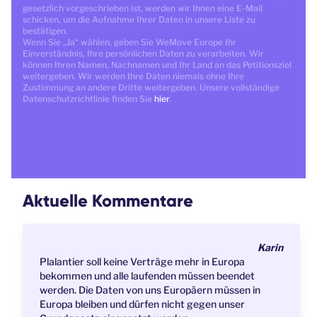
gesetzlich vorgeschrieben ist, werden wir Ihnen eine E-Mail
schicken, um die Aufnahme Ihrer Daten in unsere Liste zu
bestätigen.
Wenn Sie „Ja“ wählen, geben Sie WeMove Europe Ihr
Einverständnis, Ihre persönlichen Daten zu verarbeiten. Wir
können Ihren Namen, Nachnamen und Ihr Land an das Petitionsziel
weitergeben. Wir werden Ihre Daten niemals ohne Ihre
Zustimmung an andere Dritte weitergeben. Unsere vollständige
Datenschutzrichtlinie finden Sie
hier
.
Aktuelle Kommentare
Karin
Plalantier soll keine Verträge mehr in Europa
bekommen und alle laufenden müssen beendet
werden. Die Daten von uns Europäern müssen in
Europa bleiben und dürfen nicht gegen unser