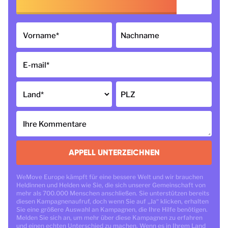
Vorname
*
Nachname
E-mail
*
Land
*
PLZ
Ihre Kommentare
APPELL UNTERZEICHNEN
WeMove Europe kämpft für eine bessere Welt und wir brauchen
Heldinnen und Helden wie Sie, die sich unserer Gemeinschaft von
mehr als 700.000 Menschen anschließen. Sie unterstützen bereits
diesen Kampagnenaufruf, doch wenn Sie auf „Ja“ klicken, erhalten
Sie eine größere Auswahl an Kampagnen, die Ihre Hilfe benötigen.
Melden Sie sich an, um mehr über diese Kampagnen zu erfahren
und einen echten Unterschied zu machen. Wenn es in Ihrem Land