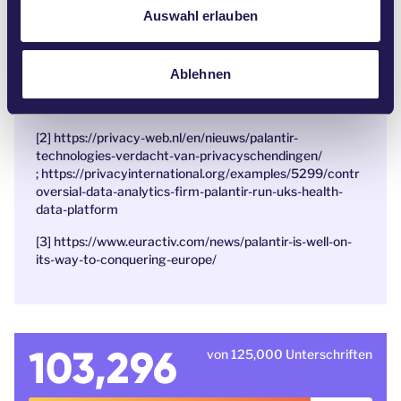
a
Auswahl erlauben
Die Unternehmensleitung macht keinen Hehl aus ihren
h
Absichten. CEO Alex Karp sagte einmal, Palantir sei
l
„dazu da, […] Feinde einzuschüchtern und manchmal
auch zu töten.“ https://www.wired.com/story/uncanny-
Ablehnen
valley-podcast-palantir-most-mysterious-company-
silicon-valley
[2] https://privacy-web.nl/en/nieuws/palantir-
technologies-verdacht-van-privacyschendingen/
;
https://privacyinternational.org/examples/5299/contr
oversial-data-analytics-firm-palantir-run-uks-health-
data-platform
[3] https://www.euractiv.com/news/palantir-is-well-on-
its-way-to-conquering-europe/
103,296
von 125,000 Unterschriften