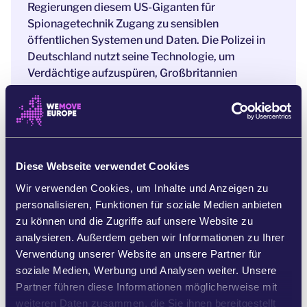
Regierungen diesem US-Giganten für
Spionagetechnik Zugang zu sensiblen
öffentlichen Systemen und Daten. Die Polizei in
Deutschland nutzt seine Technologie, um
Verdächtige aufzuspüren, Großbritannien
übergibt ihm riesige Datensätze aus dem
Gesundheitswesen – und das ist erst der Anfang.
[3]
Der Einfluss von Palantir in Europa breitet sich
immer weiter aus, und kaum jemand weiß davon.
Diese Webseite verwendet Cookies
Wir verwenden Cookies, um Inhalte und Anzeigen zu
Genau deshalb müssen wir Licht ins Dunkel
personalisieren, Funktionen für soziale Medien anbieten
bringen. Sonst laufen wir Gefahr, eine
zu können und die Zugriffe auf unsere Website zu
Massenüberwachung einzuführen und Kriege
analysieren. Außerdem geben wir Informationen zu Ihrer
anzuheizen, während Europa seine Daten und
Verwendung unserer Website an unsere Partner für
seine Sicherheit einem US-Konzern ausliefert.
soziale Medien, Werbung und Analysen weiter. Unsere
Wenn wir
aktiv werden und gegen Palantir
Partner führen diese Informationen möglicherweise mit
protestieren, können wir die Verantwortlichen
weiteren Daten zusammen, die Sie ihnen bereitgestellt