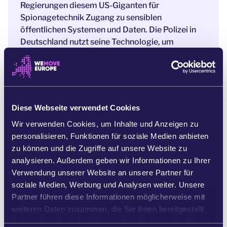
Regierungen diesem US-Giganten für
Spionagetechnik Zugang zu sensiblen
öffentlichen Systemen und Daten. Die Polizei in
Deutschland nutzt seine Technologie, um
Verdächtige aufzuspüren, Großbritannien
übergibt ihm riesige Datensätze aus dem
Gesundheitswesen – und das ist erst der Anfang.
[3]
Diese Webseite verwendet Cookies
Der Einfluss von Palantir in Europa breitet sich
immer weiter aus, und kaum jemand weiß davon.
Wir verwenden Cookies, um Inhalte und Anzeigen zu
personalisieren, Funktionen für soziale Medien anbieten
Genau deshalb müssen wir Licht ins Dunkel
zu können und die Zugriffe auf unsere Website zu
bringen. Sonst laufen wir Gefahr, eine
analysieren. Außerdem geben wir Informationen zu Ihrer
Massenüberwachung einzuführen und Kriege
Verwendung unserer Website an unsere Partner für
anzuheizen, während Europa seine Daten und
soziale Medien, Werbung und Analysen weiter. Unsere
seine Sicherheit einem US-Konzern ausliefert.
Partner führen diese Informationen möglicherweise mit
weiteren Daten zusammen, die Sie ihnen bereitgestellt
Wenn wir
aktiv werden und gegen Palantir
haben oder die sie im Rahmen Ihrer Nutzung der Dienste
protestieren, können wir die Verantwortlichen