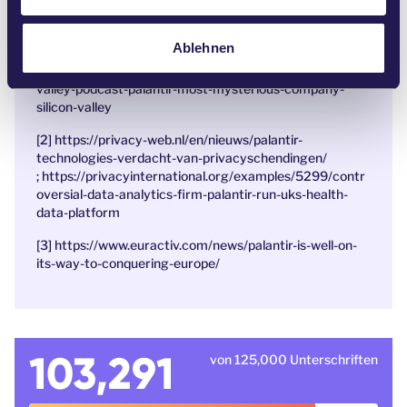
h
Die Unternehmensleitung macht keinen Hehl aus ihren
l
Absichten. CEO Alex Karp sagte einmal, Palantir sei
Ablehnen
„dazu da, […] Feinde einzuschüchtern und manchmal
auch zu töten.“ https://www.wired.com/story/uncanny-
valley-podcast-palantir-most-mysterious-company-
silicon-valley
[2] https://privacy-web.nl/en/nieuws/palantir-
technologies-verdacht-van-privacyschendingen/
;
https://privacyinternational.org/examples/5299/contr
oversial-data-analytics-firm-palantir-run-uks-health-
data-platform
[3] https://www.euractiv.com/news/palantir-is-well-on-
its-way-to-conquering-europe/
103,291
von 125,000 Unterschriften