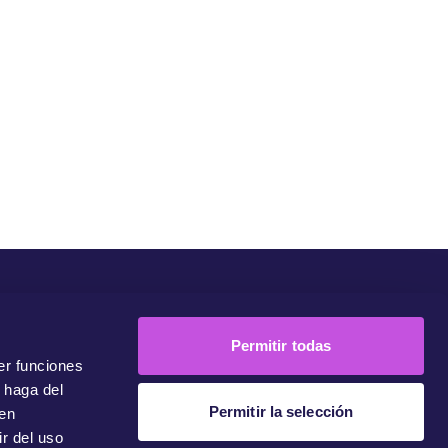
unidad
Campañas
Únete A Nuestra Comunidad
Contacto
Permitir todas
er funciones
 haga del
Permitir la selección
den
r del uso