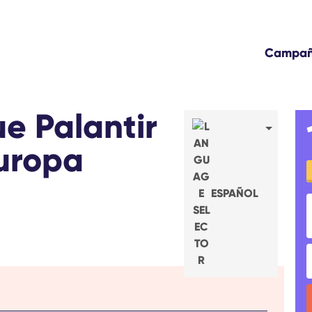
Campa
e Palantir
uropa
ESPAÑOL