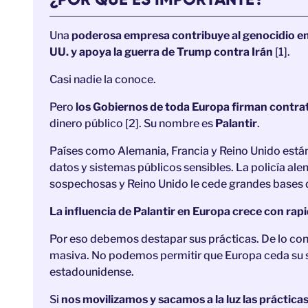
Una
poderosa empresa contribuye al genocidio en 
UU. y apoya la guerra de Trump contra Irán
[1].
Casi nadie la conoce.
Pero
los Gobiernos de toda Europa firman contra
dinero público [2]. Su nombre es
Palantir
.
Países como Alemania, Francia y Reino Unido están
datos y sistemas públicos sensibles. La policía ale
sospechosas y Reino Unido le cede grandes bases de 
La influencia de Palantir en Europa crece con rapi
Por eso debemos destapar sus prácticas. De lo contr
masiva. No podemos permitir que Europa ceda su s
estadounidense.
Si
nos movilizamos y sacamos a la luz las práctica