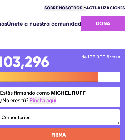
SOBRE NOSOTROS
ACTUALIZACIONES
COMUNIDAD
ñas
Únete a nuestra comunidad
DONA
VICTORIAS
EQUIPO
ÚNETE AL EQUIPO
CÓMO NOS FINANCIAMOS
103,296
de 125,000 firmas
CONTACTO
Estás firmando como
MICHEL RUFF
¿No eres tú?
Pincha aquí
Comentarios
FIRMA