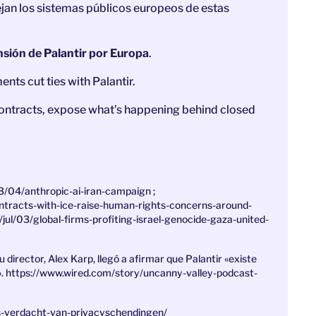
jan los sistemas públicos europeos de estas
nsión de Palantir por Europa
.
ts cut ties with Palantir.
contracts, expose what’s happening behind closed
/04/anthropic-ai-iran-campaign ;
ntracts-with-ice-raise-human-rights-concerns-around-
jul/03/global-firms-profiting-israel-genocide-gaza-united-
 director, Alex Karp, llegó a afirmar que Palantir «existe
los». https://www.wired.com/story/uncanny-valley-podcast-
ies-verdacht-van-privacyschendingen/