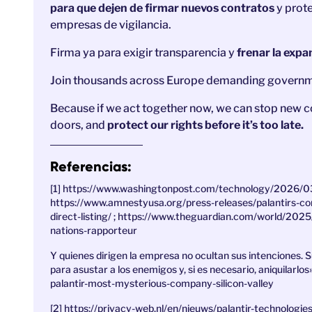
para que dejen de firmar nuevos contratos
y prote
empresas de vigilancia.
Firma ya para exigir transparencia y
frenar la expa
Join thousands across Europe demanding governmen
Because if we act together now, we can stop new 
doors, and
protect our rights before it’s too late.
Referencias:
[1] https://www.washingtonpost.com/technology/2026/03
https://www.amnestyusa.org/press-releases/palantirs-co
direct-listing/ ; https://www.theguardian.com/world/2025/
nations-rapporteur
Y quienes dirigen la empresa no ocultan sus intenciones. Su
para asustar a los enemigos y, si es necesario, aniquilar
palantir-most-mysterious-company-silicon-valley
[2] https://privacy-web.nl/en/nieuws/palantir-technolog