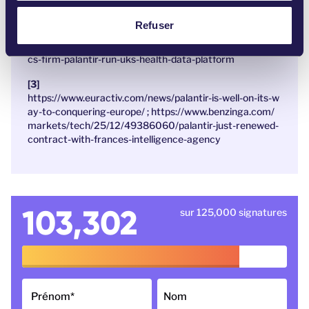
m
https://privacy-web.nl/en/nieuws/palantir-technologies-
e
Refuser
verdacht-van-privacyschendingen/ ;
https://privacyinter
n
national.org/examples/5299/controversial-data-analyti
t
cs-firm-palantir-run-uks-health-data-platform
https://www.euractiv.com/news/palantir-is-well-on-its-w
ay-to-conquering-europe/ ;
https://www.benzinga.com/
markets/tech/25/12/49386060/palantir-just-renewed-
contract-with-frances-intelligence-agency
103,302
sur 125,000 signatures
Prénom
*
Nom