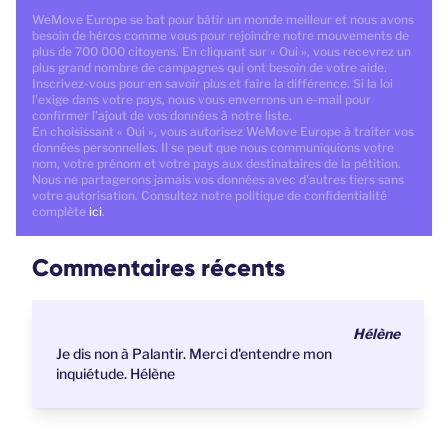
WeMove Europe se bat pour bâtir un monde meilleur et nous avons
besoin de héros comme vous pour rejoindre notre mouvements de
plus de 700 000 citoyens. En cliquant sur « Oui », vous recevrez un
plus grand nombre de campagnes qui ont besoin de votre aide.
Inscrivez-vous pour en savoir plus et faire la différence. Si la loi
l'exige dans votre pays, nous vous enverrons un e-mail pour
confirmer l'ajout de vos données à notre liste.
En choisissant « Oui », vous autorisez WeMove Europe à traiter vos
données personnelles. Il se peut que nous communiquions votre
nom, votre prénom et votre pays aux destinataires de la pétition.
Nous ne partagerons jamais vos données avec d'autres tiers sans
votre autorisation. Consultez notre politique de confidentialité
complète
ici
.
Commentaires récents
Hélène
Je dis non à Palantir. Merci d'entendre mon
inquiétude. Hélène