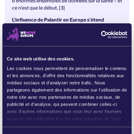
d'énormes ensembles de données sur la santé – et
ce n'est que le début. [3]
L'influence de Palantir en Europe s'étend
rapidement, en grande partie à l'insu du public.
C'est précisément pour cette raison que nous
devons attirer l'attention sur cette question.
Sinon, nous risquons de voir la surveillance de
Ce site web utilise des cookies.
masse s'étendre et d'alimenter les conflits, alors
que l'Europe confie ses données et sa sécurité à
Les cookies nous permettent de personnaliser le contenu
un géant américain des technologies
et les annonces, d'offrir des fonctionnalités relatives aux
d'espionnage.
médias sociaux et d'analyser notre trafic. Nous
partageons également des informations sur l'utilisation de
Une
mobilisation massive pour dénoncer
notre site avec nos partenaires de médias sociaux, de
Palantir peut pousser les dirigeant·es à cesser de
publicité et d'analyse, qui peuvent combiner celles-ci
signer de nouveaux contrats
et à protéger les
avec d'autres informations que vous leur avez fournies
systèmes publics européens contre ces puissants
ou qu'ils ont collectées lors de votre utilisation de leurs
géants de la surveillance.
services.