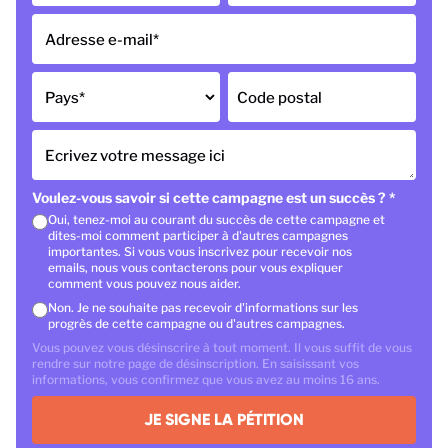
Adresse e-mail
*
Pays
*
Code postal
Ecrivez votre message ici
Voulez-vous savoir si cette campagne est un succès ?
*
Oui, tenez-moi au courant du succès de cette campagne et
dites-moi comment participer à d'autres campagnes
importantes. Si vous vous inscrivez pour recevoir nos
emails, nous vous contacterons pour vous expliquer
comment vous pouvez nous aider.
Non. Je ne souhaite pas recevoir d'informations sur les
progrès de cette campagne ou d'autres campagnes.
Vous pouvez vous désinscrire à tout moment. Il vous suffit de vous
rendre sur notre page de désinscription. En saisissant vos
informations, vous confirmez que vous avez au moins 16 ans.
JE SIGNE LA PÉTITION