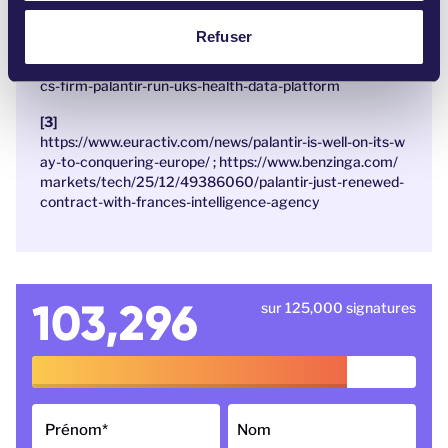
m
https://privacy-web.nl/en/nieuws/palantir-technologies-
e
Refuser
verdacht-van-privacyschendingen/ ;
https://privacyinter
n
national.org/examples/5299/controversial-data-analyti
t
cs-firm-palantir-run-uks-health-data-platform
https://www.euractiv.com/news/palantir-is-well-on-its-w
ay-to-conquering-europe/ ;
https://www.benzinga.com/
markets/tech/25/12/49386060/palantir-just-renewed-
contract-with-frances-intelligence-agency
103,296
sur 125,000 signatures
Prénom
*
Nom