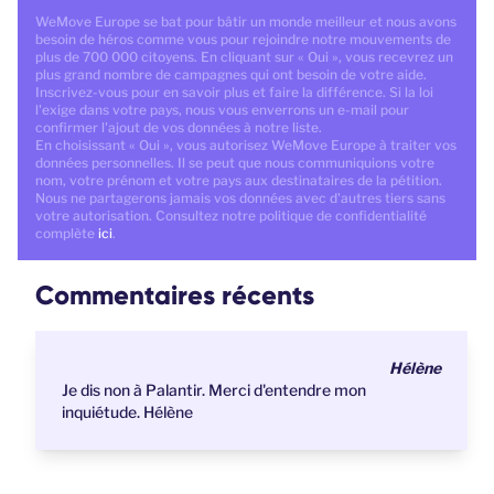
WeMove Europe se bat pour bâtir un monde meilleur et nous avons
besoin de héros comme vous pour rejoindre notre mouvements de
plus de 700 000 citoyens. En cliquant sur « Oui », vous recevrez un
plus grand nombre de campagnes qui ont besoin de votre aide.
Inscrivez-vous pour en savoir plus et faire la différence. Si la loi
l'exige dans votre pays, nous vous enverrons un e-mail pour
confirmer l'ajout de vos données à notre liste.
En choisissant « Oui », vous autorisez WeMove Europe à traiter vos
données personnelles. Il se peut que nous communiquions votre
nom, votre prénom et votre pays aux destinataires de la pétition.
Nous ne partagerons jamais vos données avec d'autres tiers sans
votre autorisation. Consultez notre politique de confidentialité
complète
ici
.
Commentaires récents
Hélène
Je dis non à Palantir. Merci d'entendre mon
inquiétude. Hélène