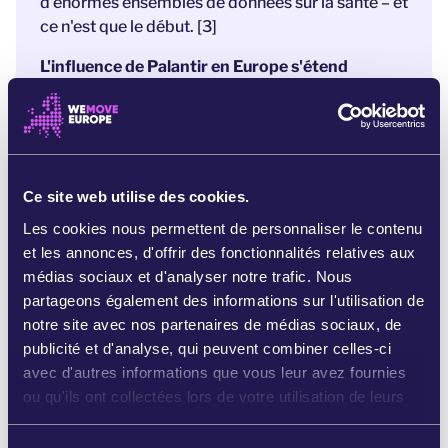
d'énormes ensembles de données sur la santé – et
ce n'est que le début. [3]
L'influence de Palantir en Europe s'étend
rapidement, en grande partie à l'insu du public.
C'est précisément pour cette raison que nous
devons attirer l'attention sur cette question.
Sinon, nous risquons de voir la surveillance de
Ce site web utilise des cookies.
masse s'étendre et d'alimenter les conflits, alors
que l'Europe confie ses données et sa sécurité à
Les cookies nous permettent de personnaliser le contenu
un géant américain des technologies
et les annonces, d'offrir des fonctionnalités relatives aux
d'espionnage.
médias sociaux et d'analyser notre trafic. Nous
partageons également des informations sur l'utilisation de
Une
mobilisation massive pour dénoncer
notre site avec nos partenaires de médias sociaux, de
Palantir peut pousser les dirigeant·es à cesser de
publicité et d'analyse, qui peuvent combiner celles-ci
signer de nouveaux contrats
et à protéger les
avec d'autres informations que vous leur avez fournies
systèmes publics européens contre ces puissants
ou qu'ils ont collectées lors de votre utilisation de leurs
géants de la surveillance.
services.