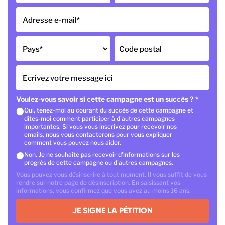
Adresse e-mail
*
Pays
*
Code postal
Ecrivez votre message ici
Voulez-vous savoir si cette campagne est un succès ?
*
Oui, tenez-moi au courant du succès de cette campagne et
dites-moi comment participer à d'autres campagnes
importantes. Si vous vous inscrivez pour recevoir nos
emails, nous vous contacterons pour vous expliquer
comment vous pouvez nous aider.
Non. Je ne souhaite pas recevoir d'informations sur les
progrès de cette campagne ou d'autres campagnes.
Vous pouvez vous désinscrire à tout moment. Il vous suffit de vous
rendre sur notre page de désinscription. En saisissant vos
informations, vous confirmez que vous avez au moins 16 ans.
JE SIGNE LA PÉTITION