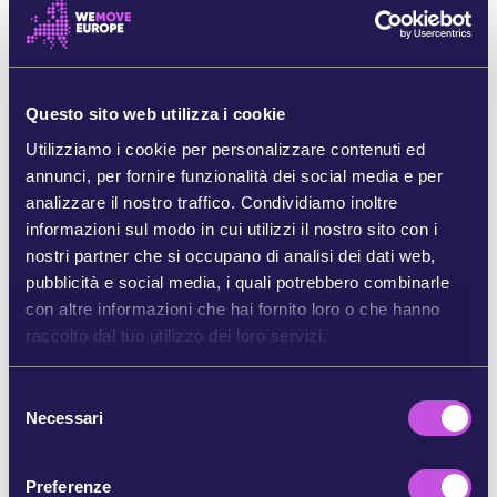
espandendo rapidamente, lontano dagli occhi
delle persone.
Proprio per questo motivo, dobbiamo fare luce
Questo sito web utilizza i cookie
su questa questione. Altrimenti rischiamo di
ampliare la sorveglianza di massa e alimentare i
Utilizziamo i cookie per personalizzare contenuti ed
conflitti, mentre l’Europa consegna i propri dati e
annunci, per fornire funzionalità dei social media e per
la propria sicurezza a un gigante della tecnologia
analizzare il nostro traffico. Condividiamo inoltre
di sorveglianza statunitense.
informazioni sul modo in cui utilizzi il nostro sito con i
nostri partner che si occupano di analisi dei dati web,
Se sfruttiamo questo momento per
pubblicità e social media, i quali potrebbero combinarle
smascherare l’influenza di Palantir, possiamo
con altre informazioni che hai fornito loro o che hanno
spingere i leader a bloccare la firma di nuovi
raccolto dal tuo utilizzo dei loro servizi.
contratti
con loro e proteggere i sistemi pubblici
europei dalle mani dei potenti colossi della
S
sorveglianza.
Necessari
e
Aggiungi il tuo nome per chiedere trasparenza e
l
per fermare l’espansione di Palantir in Europa.
e
Preferenze