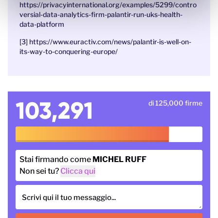
https://privacyinternational.org/examples/5299/contro
versial-data-analytics-firm-palantir-run-uks-health-
data-platform
[3] https://www.euractiv.com/news/palantir-is-well-on-
its-way-to-conquering-europe/
103,291
di 125,000 firme
Stai firmando come
MICHEL RUFF
Non sei tu?
Clicca qui
Scrivi qui il tuo messaggio...