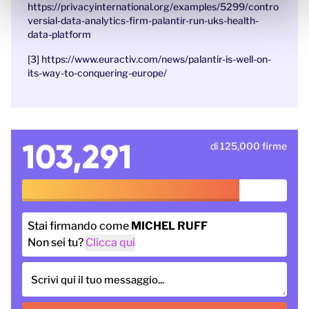
https://privacyinternational.org/examples/5299/contro
versial-data-analytics-firm-palantir-run-uks-health-
data-platform
[3] https://www.euractiv.com/news/palantir-is-well-on-
its-way-to-conquering-europe/
103,291
di 125,000 firme
Stai firmando come
MICHEL RUFF
Non sei tu?
Clicca qui
Scrivi qui il tuo messaggio...