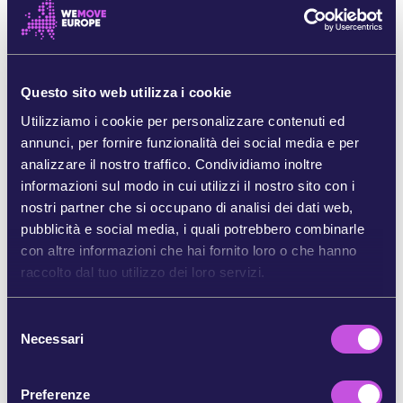
espandendo rapidamente, lontano dagli occhi
delle persone.
Proprio per questo motivo, dobbiamo fare luce
Questo sito web utilizza i cookie
su questa questione. Altrimenti rischiamo di
ampliare la sorveglianza di massa e alimentare i
Utilizziamo i cookie per personalizzare contenuti ed
conflitti, mentre l’Europa consegna i propri dati e
annunci, per fornire funzionalità dei social media e per
la propria sicurezza a un gigante della tecnologia
analizzare il nostro traffico. Condividiamo inoltre
di sorveglianza statunitense.
informazioni sul modo in cui utilizzi il nostro sito con i
nostri partner che si occupano di analisi dei dati web,
Se sfruttiamo questo momento per
pubblicità e social media, i quali potrebbero combinarle
smascherare l’influenza di Palantir, possiamo
con altre informazioni che hai fornito loro o che hanno
spingere i leader a bloccare la firma di nuovi
raccolto dal tuo utilizzo dei loro servizi.
contratti
con loro e proteggere i sistemi pubblici
europei dalle mani dei potenti colossi della
S
sorveglianza.
Necessari
e
Aggiungi il tuo nome per chiedere trasparenza e
l
per fermare l’espansione di Palantir in Europa.
e
Preferenze