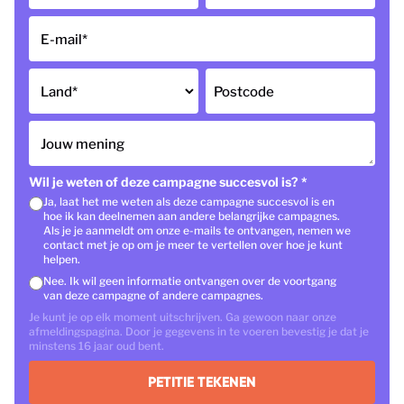
E-mail
*
Land
*
Postcode
Jouw mening
Wil je weten of deze campagne succesvol is?
*
Ja, laat het me weten als deze campagne succesvol is en
hoe ik kan deelnemen aan andere belangrijke campagnes.
Als je je aanmeldt om onze e-mails te ontvangen, nemen we
contact met je op om je meer te vertellen over hoe je kunt
helpen.
Nee. Ik wil geen informatie ontvangen over de voortgang
van deze campagne of andere campagnes.
Je kunt je op elk moment uitschrijven. Ga gewoon naar onze
afmeldingspagina. Door je gegevens in te voeren bevestig je dat je
minstens 16 jaar oud bent.
PETITIE TEKENEN