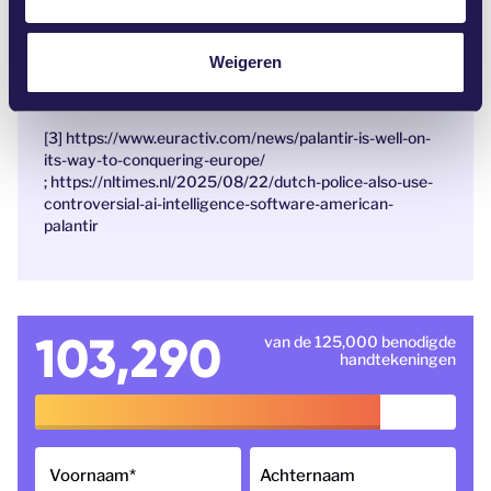
i
[2] https://privacy-web.nl/en/nieuws/palantir-
technologies-verdacht-van-privacyschendingen/
e
;
https://privacyinternational.org/examples/5299/contr
Weigeren
oversial-data-analytics-firm-palantir-run-uks-health-
data-platform
[3]
https://www.euractiv.com/news/palantir-is-well-on-
its-way-to-conquering-europe/
;
https://nltimes.nl/2025/08/22/dutch-police-also-use-
controversial-ai-intelligence-software-american-
palantir
103,290
van de 125,000 benodigde
handtekeningen
Voornaam
*
Achternaam