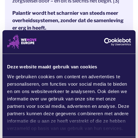
zorgstelsel door – en dit is slechts het begin. [3]
Palantir wordt het scharnier van steeds meer
overheidssystemen, zonder dat de samenleving
er erg in heeft.
We moeten hier de schijnwerpers op richten.
Anders gaan we richting een Europa waarin de
staat burgers massaal bespiedt en oorlogen
financiert, een Europa dat zijn persoonsgegevens
Deze website maakt gebruik van cookies
en digitale veiligheid met een strik erom aan
We gebruiken cookies om content en advertenties te
Amerikaanse surveillance-multinationals
personaliseren, om functies voor social media te bieden
uitlevert.
en om ons websiteverkeer te analyseren. Ook delen we
Als wij nu diep inademen en ons dan luidkeels
informatie over uw gebruik van onze site met onze
uitspreken tegen Palantir, weerhouden we
partners voor social media, adverteren en analyse. Deze
politici ervan om nieuwe contracten op te
partners kunnen deze gegevens combineren met andere
stellen.
Dan beschermen we de
informatie die u aan ze heeft verstrekt of die ze hebben
persoonsgegevens van Europeanen voor
verzameld op basis van uw gebruik van hun services.
machtige surveillance-multinationals.
Teken nu en