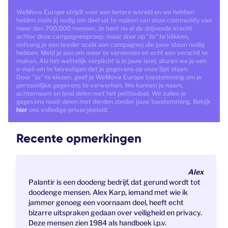
WeMove Europe strijdt voor een betere wereld en we hebben
helden zoals jij nodig om deel uit te maken van onze community van
meer dan 700.000 mensen. Je bent nu al de drijvende kracht
achter deze campagneoproep, maar door op "Ja" te klikken,
ontvang je een breder scala aan campagnes die jouw steun nodig
hebben. Meld je aan om meer te vernemen en echt een verschil te
maken. Als het wettelijk verplicht is in jouw land, sturen we je een
e-mail om te bevestigen dat je gegevens op onze lijst staan.
Door "Ja" te kiezen, geef je WeMove Europe toestemming om je
persoonlijke gegevens te verwerken. We kunnen je naam,
achternaam en land delen met het petitiedoel. We zullen je
gegevens nooit delen met derden zonder jouw toestemming. Bekijk
hier
ons volledige privacybeleid.
Recente opmerkingen
Alex
Palantir is een doodeng bedrijf, dat gerund wordt tot
doodenge mensen. Alex Karp, iemand met wie ik
jammer genoeg een voornaam deel, heeft echt
bizarre uitspraken gedaan over veiligheid en privacy.
Deze mensen zien 1984 als handboek i.p.v.