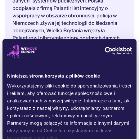
danych i systemów publicznych. Polska
podpisała z firmą Palantir list intencyjny o
współpracy w obszarze obronności, policja w
Niemczech używa jej technologii do śledzenia
podejrzanych, Wielka Brytania wręczyła
Palantirowi olbrzymie zbiory poufnych danych
pacjentów – a to dopiero początki. [3]
Palantir zdobywa coraz większe wpływy w
Europie, a opinia publiczna niemal nic o tym nie
wie.
Niniejsza strona korzysta z plików cookie
Dlatego musimy rzucić na nie ostre światło. W
Wykorzystujemy pliki cookie do spersonalizowania treści
przeciwnym razie ryzykujemy, że technologie
i reklam, aby oferować funkcje społecznościowe i
służące do inwigilacji i prowadzenia wojen
analizować ruch w naszej witrynie. Informacje o tym, jak
rozprzestrzenią się jeszcze bardziej po naszym
korzystasz z naszej witryny, udostępniamy partnerom
kontynencie, a Europa będzie bez ograniczeń
społecznościowym, reklamowym i analitycznym.
wręczać nasze wrażliwe dane gigantycznej
Partnerzy mogą połączyć te informacje z innymi danymi
amerykańskiej korporacji.
otrzymanymi od Ciebie lub uzyskanymi podczas
korzystania z ich usług.