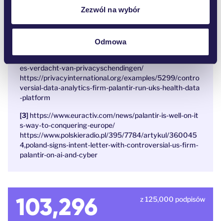
A zarząd firmy nie kryje się ze swoimi zamiarami. Prezes
Zezwól na wybór
Palantiru Alex Karp powiedział, że Palantir „jest od tego,
żeby (…) zastraszać wrogów, a niekiedy ich zabijać”.
https://www.wired.com/story/uncanny-valley-podcast-p
alantir-most-mysterious-company-silicon-valley
Odmowa
https://privacy-web.nl/en/nieuws/palantir-technologi
es-verdacht-van-privacyschendingen/
https://privacyinternational.org/examples/5299/contro
versial-data-analytics-firm-palantir-run-uks-health-data
-platform
https://www.euractiv.com/news/palantir-is-well-on-it
s-way-to-conquering-europe/
https://www.polskieradio.pl/395/7784/artykul/360045
4,poland-signs-intent-letter-with-controversial-us-firm-
palantir-on-ai-and-cyber
103,296
z 125,000 podpisów