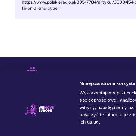
https://www.polskieradio.pl/395/7784/artykul/3600454,po
tir-on-ai-and-cyber
Niniejsza strona korzysta
Wykorzystujemy pliki cook
społecznościowe i analizo
witryny, udostępniamy pa
połączyć te informacje z 
ich usług.
WeMove Europe to ruch społeczny łączący ludzi z
różnych państw i środowisk, których wspólnym celem
jest budowanie lepszej Europy. Chcemy demokratycznej