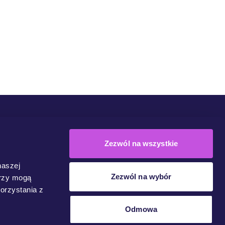
Społeczność
Kampanie
Dołącz Do Ruchu
Kontakt
Zezwól na wszystkie
naszej
Zezwól na wybór
erzy mogą
orzystania z
Odmowa