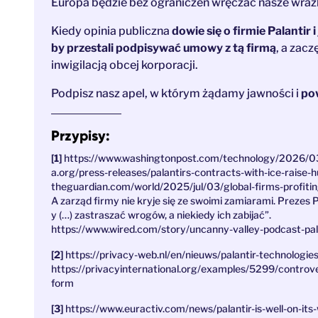
Europa będzie bez ograniczeń wręczać nasze wrażl
Kiedy opinia publiczna
dowie się o firmie Palantir 
by przestali podpisywać umowy z tą firmą
, a zac
inwigilacją obcej korporacji.
Podpisz nasz apel, w którym żądamy jawności i
pow
Przypisy:
https://www.washingtonpost.com/technology/2026/03/
a.org/press-releases/palantirs-contracts-with-ice-raise-h
theguardian.com/world/2025/jul/03/global-firms-profiti
A zarząd firmy nie kryje się ze swoimi zamiarami. Prezes Pa
y (…) zastraszać wrogów, a niekiedy ich zabijać”.
https://www.wired.com/story/uncanny-valley-podcast-pal
https://privacy-web.nl/en/nieuws/palantir-technologi
https://privacyinternational.org/examples/5299/controver
form
https://www.euractiv.com/news/palantir-is-well-on-it