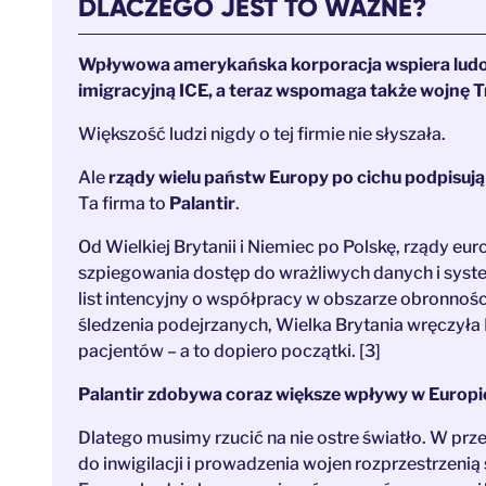
DLACZEGO JEST TO WAŻNE?
Wpływowa amerykańska korporacja wspiera ludobó
imigracyjną ICE, a teraz wspomaga także wojnę T
Większość ludzi nigdy o tej firmie nie słyszała.
Ale
rządy wielu państw Europy po cichu podpisują
Ta firma to
Palantir
.
Od Wielkiej Brytanii i Niemiec po Polskę, rządy eu
szpiegowania dostęp do wrażliwych danych i syste
list intencyjny o współpracy w obszarze obronnośc
śledzenia podejrzanych, Wielka Brytania wręczyła
pacjentów – a to dopiero początki. [3]
Palantir zdobywa coraz większe wpływy w Europie, 
Dlatego musimy rzucić na nie ostre światło. W prz
do inwigilacji i prowadzenia wojen rozprzestrzenią