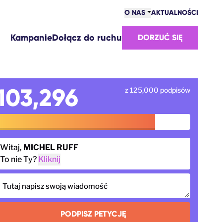
O NAS
AKTUALNOŚCI
SPOŁECZNOŚĆ
Kampanie
Dołącz do ruchu
DORZUĆ SIĘ
ZWYCIĘSTWA
ZESPÓŁ
PRACA
SKĄD MAMY FUNDUSZE
103,296
z 125,000 podpisów
KONTAKT
Witaj,
MICHEL RUFF
To nie Ty?
Kliknij
Tutaj napisz swoją wiadomość
PODPISZ PETYCJĘ