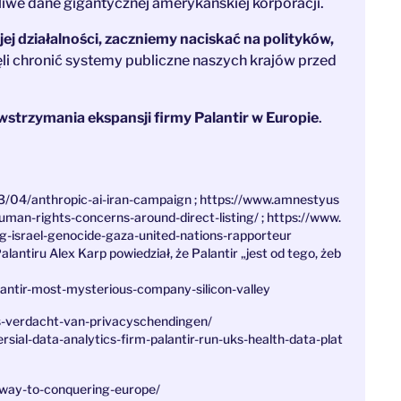
iwe dane gigantycznej amerykańskiej korporacji.
i jej działalności, zaczniemy naciskać na polityków,
zęli chronić systemy publiczne naszych krajów przed
strzymania ekspansji firmy Palantir w Europie
.
04/anthropic-ai-iran-campaign ; https://www.amnestyus
uman-rights-concerns-around-direct-listing/ ; https://www.
ng-israel-genocide-gaza-united-nations-rapporteur
lantiru Alex Karp powiedział, że Palantir „jest od tego, żeb
antir-most-mysterious-company-silicon-valley
es-verdacht-van-privacyschendingen/
sial-data-analytics-firm-palantir-run-uks-health-data-plat
s-way-to-conquering-europe/