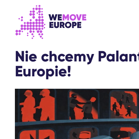
Przejdź do głównej treści
Przejdź do stopki
Nie chcemy Palan
Europie!