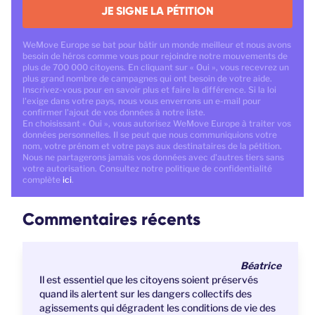
JE SIGNE LA PÉTITION
WeMove Europe se bat pour bâtir un monde meilleur et nous avons
besoin de héros comme vous pour rejoindre notre mouvements de
plus de 700 000 citoyens. En cliquant sur « Oui », vous recevrez un
plus grand nombre de campagnes qui ont besoin de votre aide.
Inscrivez-vous pour en savoir plus et faire la différence. Si la loi
l'exige dans votre pays, nous vous enverrons un e-mail pour
confirmer l'ajout de vos données à notre liste.
En choisissant « Oui », vous autorisez WeMove Europe à traiter vos
données personnelles. Il se peut que nous communiquions votre
nom, votre prénom et votre pays aux destinataires de la pétition.
Nous ne partagerons jamais vos données avec d'autres tiers sans
votre autorisation. Consultez notre politique de confidentialité
complète
ici
.
Commentaires récents
Béatrice
Il est essentiel que les citoyens soient préservés
quand ils alertent sur les dangers collectifs des
agissements qui dégradent les conditions de vie des