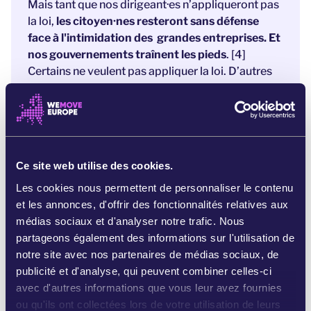
Mais tant que nos dirigeant·es n’appliqueront pas
la loi,
les citoyen·nes resteront sans défense
face à l'intimidation des grandes entreprises. Et
nos gouvernements traînent les pieds
. [4]
Certains ne veulent pas appliquer la loi. D’autres
se contentent de le faire à la va-vite pour éviter de
s’opposer aux entreprises qui les financent.
Or
il en va de toutes nos libertés et de notre droit
de nous exprimer
: de dire la vérité à ceux qui
détiennent le pouvoir.
Ce site web utilise des cookies.
Les cookies nous permettent de personnaliser le contenu
Signez dès maintenant pour empêcher les
et les annonces, d'offrir des fonctionnalités relatives aux
gouvernements de bloquer cette protection
. Si
médias sociaux et d'analyser notre trafic. Nous
nous sommes suffisamment nombreuses et
partageons également des informations sur l'utilisation de
nombreux à nous exprimer aujourd’hui, ils ne
notre site avec nos partenaires de médias sociaux, de
pourront pas retarder ou édulcorer cette loi en
publicité et d'analyse, qui peuvent combiner celles-ci
toute discrétion.
avec d'autres informations que vous leur avez fournies
Dites-leur de protégez la société civile contre les
ou qu'ils ont collectées lors de votre utilisation de leurs