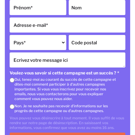
Prénom
*
Nom
Adresse e-mail
*
Pays
*
Code postal
Ecrivez votre message ici
Voulez-vous savoir si cette campagne est un succès ?
*
Oui, tenez-moi au courant du succès de cette campagne et
dites-moi comment participer à d'autres campagnes
importantes. Si vous vous inscrivez pour recevoir nos
emails, nous vous contacterons pour vous expliquer
comment vous pouvez nous aider.
Non. Je ne souhaite pas recevoir d'informations sur les
progrès de cette campagne ou d'autres campagnes.
Vous pouvez vous désinscrire à tout moment. Il vous suffit de vous
rendre sur notre page de désinscription. En saisissant vos
informations, vous confirmez que vous avez au moins 16 ans.