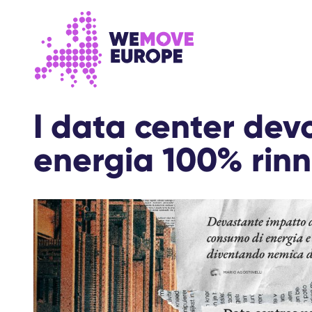
Vai al contenuto principale
Vai al footer
I data center dev
energia 100% rinn