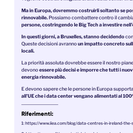
Ma in Europa, dovremmo costruirli soltanto se po
rinnovabile.
Possiamo combattere contro il cambi
persone, costringendo le Big Tech a investire nell’
In questi giorni, a Bruxelles, stanno decidendo
com
Queste decisioni avranno
un impatto concreto sulle
locali.
La priorità assoluta dovrebbe essere il nostro pianeta,
devono
essere più decisi e imporre che tutti i nu
energia rinnovabile.
E devono sapere che le persone in Europa support
all’UE che i data center vengano alimentati al 10
Riferimenti:
1: https://www.iiea.com/blog/data-centres-in-ireland-the-