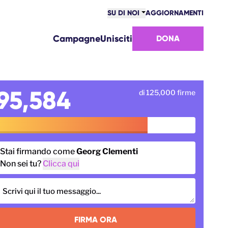
SU DI NOI
AGGIORNAMENTI
COMUNITÀ
Campagne
Unisciti
DONA
VITTORIE
SQUADRA
LAVORA CON NOI
COME CI FINANZIAMO
95,584
di 125,000 firme
CONTATTACI
Stai firmando come
Georg Clementi
Non sei tu?
Clicca qui
Scrivi qui il tuo messaggio...
FIRMA ORA