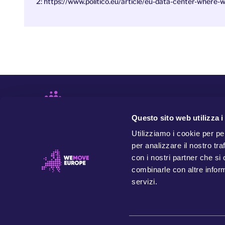
2: https://www.politico.eu/article/eu-data-center-where-w
Questo sito web utilizza i
Utilizziamo i cookie per pe
per analizzare il nostro tra
con i nostri partner che si
combinarle con altre inform
servizi.
WeMove Europe è un'organizzazione indipendente e
basata su valori che si batte per dare potere alle
persone e per trasformare l'Europa in nome della nostra
comunità, delle generazioni future e del pianeta.