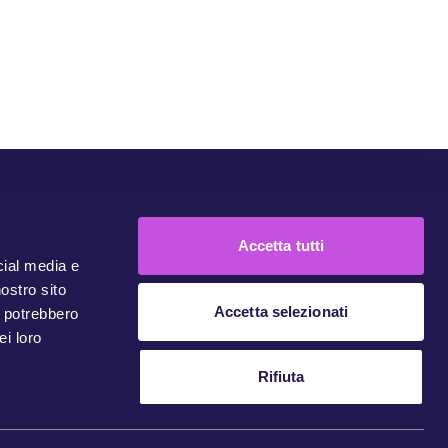
Comunità
Campagne
Unisciti
Contattaci
Accetta tutti
cial media e
nostro sito
Accetta selezionati
i potrebbero
ei loro
Rifiuta