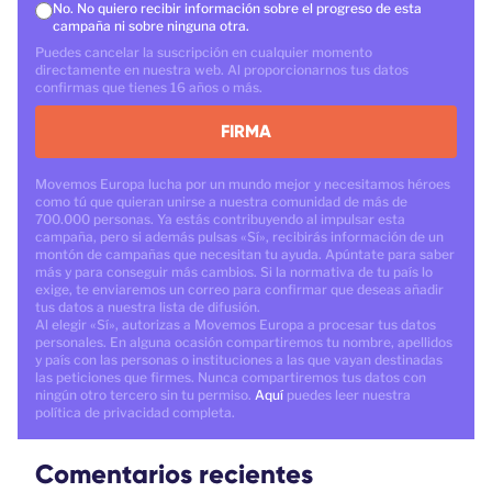
No. No quiero recibir información sobre el progreso de esta
campaña ni sobre ninguna otra.
Puedes cancelar la suscripción en cualquier momento
directamente en nuestra web. Al proporcionarnos tus datos
confirmas que tienes 16 años o más.
FIRMA
Movemos Europa lucha por un mundo mejor y necesitamos héroes
como tú que quieran unirse a nuestra comunidad de más de
700.000 personas. Ya estás contribuyendo al impulsar esta
campaña, pero si además pulsas «Sí», recibirás información de un
montón de campañas que necesitan tu ayuda. Apúntate para saber
más y para conseguir más cambios. Si la normativa de tu país lo
exige, te enviaremos un correo para confirmar que deseas añadir
tus datos a nuestra lista de difusión.
Al elegir «Sí», autorizas a Movemos Europa a procesar tus datos
personales. En alguna ocasión compartiremos tu nombre, apellidos
y país con las personas o instituciones a las que vayan destinadas
las peticiones que firmes. Nunca compartiremos tus datos con
ningún otro tercero sin tu permiso.
Aquí
puedes leer nuestra
política de privacidad completa.
Comentarios recientes