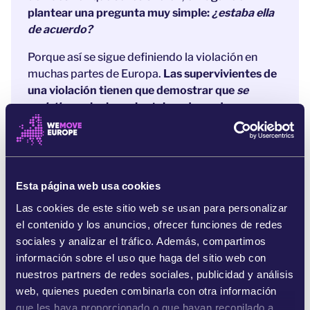
plantear una pregunta muy simple:
¿estaba ella
de acuerdo?
Porque así se sigue definiendo la violación en
muchas partes de Europa.
Las supervivientes de
una violación tienen que demostrar que
se
resistieron
, incluso si estaban drogadas,
dormidas o paralizadas.
A nadie le importa si
querían hacerlo
[3].
Pero hace unos días surgió una oportunidad para
cambiar esto. Las autoridades quieren actualizar
Esta página web usa cookies
la definición de violación en toda la UE y dejar
Las cookies de este sitio web se usan para personalizar
claro que
hace falta un «sí» para que haya
el contenido y los anuncios, ofrecer funciones de redes
consentimiento
[4].
sociales y analizar el tráfico. Además, compartimos
información sobre el uso que haga del sitio web con
Esta oportunidad no durará mucho. Gisèle Pelicot
nuestros partners de redes sociales, publicidad y análisis
rompió su silencio y ahora nos toca apoyarla.
web, quienes pueden combinarla con otra información
¡Firma ahora para que el «solo sí es sí» sea una
que les haya proporcionado o que hayan recopilado a