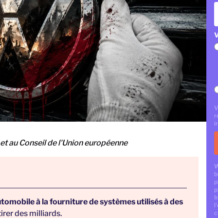
V
V
r
i
t au Conseil de l'Union européenne
W
b
p
p
I
omobile à la fourniture de systèmes utilisés à des
l
tirer des milliards.
c