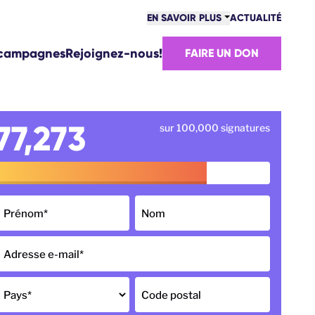
EN SAVOIR PLUS
ACTUALITÉ
MOVE EUROPE
 campagnes
Rejoignez-nous!
FAIRE UN DON
S VICTOIRES
ÉQUIPE
AVAILLEZ AVEC NOUS!
MMENT SOMMES-NOUS FINANCÉS?
77,273
sur 100,000 signatures
ONTACT
Prénom
*
Nom
Adresse e-mail
*
Pays
*
Code postal