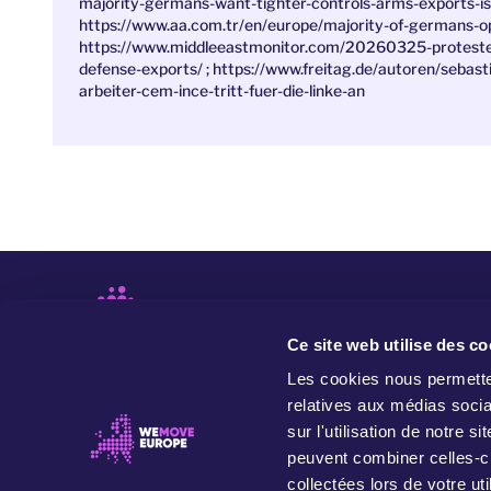
majority-germans-want-tighter-controls-arms-exports-i
https://www.aa.com.tr/en/europe/majority-of-germans-o
https://www.middleeastmonitor.com/20260325-protesters
defense-exports/ ; https://www.freitag.de/autoren/sebas
arbeiter-cem-ince-tritt-fuer-die-linke-an
Ce site web utilise des co
Les cookies nous permetten
relatives aux médias socia
sur l'utilisation de notre 
peuvent combiner celles-ci
collectées lors de votre uti
WeMove Europe est un mouvement qui mène des