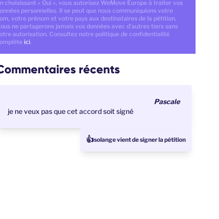
n choisissant « Oui », vous autorisez WeMove Europe à traiter vos
onnées personnelles. Il se peut que nous communiquions votre
om, votre prénom et votre pays aux destinataires de la pétition.
ous ne partagerons jamais vos données avec d'autres tiers sans
otre autorisation. Consultez notre politique de confidentialité
omplète
ici
.
Commentaires récents
Pascale
je ne veux pas que cet accord soit signé
👍
Roger vient de signer la pétition