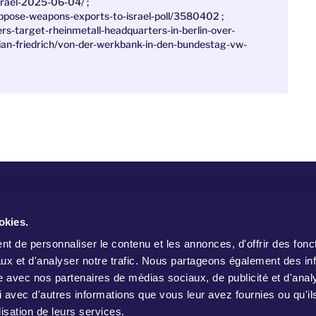
srael-2025-06-04/ ;
ppose-weapons-exports-to-israel-poll/3580402 ;
-target-rheinmetall-headquarters-in-berlin-over-
tian-friedrich/von-der-werkbank-in-den-bundestag-vw-
W
okies.
t de personnaliser le contenu et les annonces, d'offrir des fonct
ux et d'analyser notre trafic. Nous partageons également des in
site avec nos partenaires de médias sociaux, de publicité et d'anal
 avec d'autres informations que vous leur avez fournies ou qu'il
lisation de leurs services.