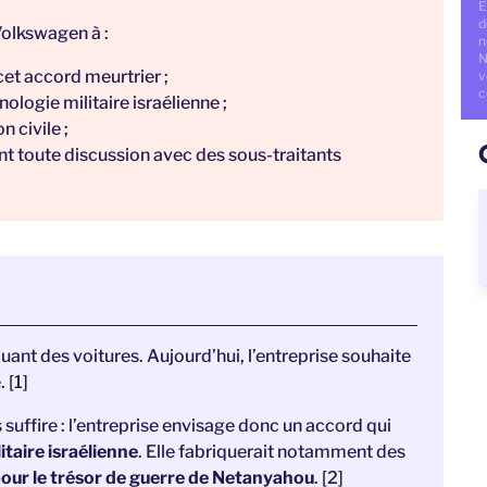
E
d
olkswagen à :
n
N
et accord meurtrier ;
v
c
ologie militaire israélienne ;
 civile ;
t toute discussion avec des sous-traitants
uant des voitures. Aujourd’hui, l’entreprise souhaite
 [1]
suffire : l’entreprise envisage donc un accord qui
itaire israélienne
. Elle fabriquerait notamment des
 pour le trésor de guerre de Netanyahou
. [2]