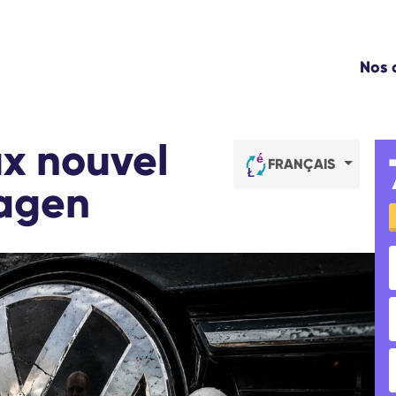
WE
Nos
NO
L'
TR
x nouvel
CO
FRANÇAIS
C
wagen