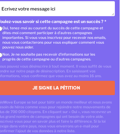
Ecrivez votre message ici
oulez-vous savoir si cette campagne est un succès ?
*
Oui, tenez-moi au courant du succès de cette campagne et
dites-moi comment participer à d'autres campagnes
importantes. Si vous vous inscrivez pour recevoir nos emails,
nous vous contacterons pour vous expliquer comment vous
pouvez nous aider.
Non. Je ne souhaite pas recevoir d'informations sur les
progrès de cette campagne ou d'autres campagnes.
ous pouvez vous désinscrire à tout moment. Il vous suffit de vous
endre sur notre page de désinscription. En saisissant vos
nformations, vous confirmez que vous avez au moins 16 ans.
JE SIGNE LA PÉTITION
eMove Europe se bat pour bâtir un monde meilleur et nous avons
esoin de héros comme vous pour rejoindre notre mouvements de
lus de 700 000 citoyens. En cliquant sur « Oui », vous recevrez un
lus grand nombre de campagnes qui ont besoin de votre aide.
nscrivez-vous pour en savoir plus et faire la différence. Si la loi
'exige dans votre pays, nous vous enverrons un e-mail pour
onfirmer l'ajout de vos données à notre liste.