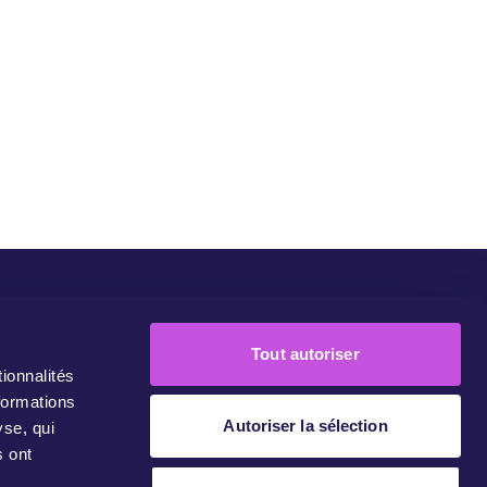
eMove Europe
Nos Campagnes
Rejoignez-Nous!
Contact
Tout autoriser
ionnalités
formations
Autoriser la sélection
yse, qui
s ont