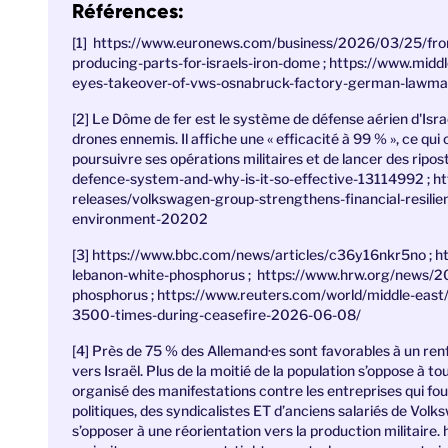
Références:
[1] https://www.euronews.com/business/2026/03/25/from
producing-parts-for-israels-iron-dome ; https://www.mid
eyes-takeover-of-vws-osnabruck-factory-german-lawma
[2]
Le Dôme de fer est le système de défense aérien d'Israël
drones ennemis. Il affiche une « efficacité à 99 % », ce qui
poursuivre ses opérations militaires et de lancer des ripos
defence-system-and-why-is-it-so-effective-13114992 ; 
releases/volkswagen-group-strengthens-financial-resilie
environment-20202
[3] https://www.bbc.com/news/articles/c36y16nkr5no ; 
lebanon-white-phosphorus ; https://www.hrw.org/news/20
phosphorus ; https://www.reuters.com/world/middle-east
3500-times-during-ceasefire-2026-06-08/
[4]
Près de 75 % des Allemand·es sont favorables à un ren
vers Israël. Plus de la moitié de la population s’oppose à t
organisé des manifestations contre les entreprises qui fou
politiques, des syndicalistes ET d’anciens salariés de Vol
s’opposer à une réorientation vers la production militaire.
h