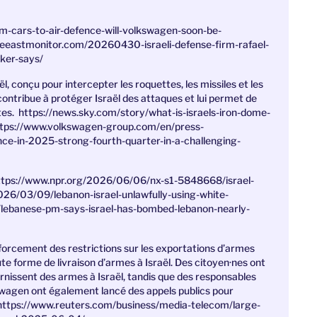
-cars-to-air-defence-will-volkswagen-soon-be-
dleeastmonitor.com/20260430-israeli-defense-firm-rafael-
ker-says/
, conçu pour intercepter les roquettes, les missiles et les
 contribue à protéger Israël des attaques et lui permet de
tes.
https://news.sky.com/story/what-is-israels-iron-dome-
https://www.volkswagen-group.com/en/press-
nce-in-2025-strong-fourth-quarter-in-a-challenging-
https://www.npr.org/2026/06/06/nx-s1-5848668/israel-
26/03/09/lebanon-israel-unlawfully-using-white-
/lebanese-pm-says-israel-has-bombed-lebanon-nearly-
forcement des restrictions sur les exportations d’armes
oute forme de livraison d’armes à Israël. Des citoyen
·
nes ont
rnissent des armes à Israël, tandis que des responsables
kswagen ont également lancé des appels publics pour
ttps://www.reuters.com/business/media-telecom/large-