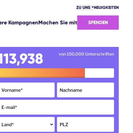
ZU UNS
NEUIGKEITEN
GEMEINSCHAFT
ere Kampagnen
Machen Sie mit
SPENDEN
ERFOLGE
TEAM
STELLENANGEBOTE
WIE WIR UNS FINANZIEREN
113,938
von 150,000 Unterschriften
KONTAKTE
Vorname
*
Nachname
E-mail
*
Land
*
PLZ