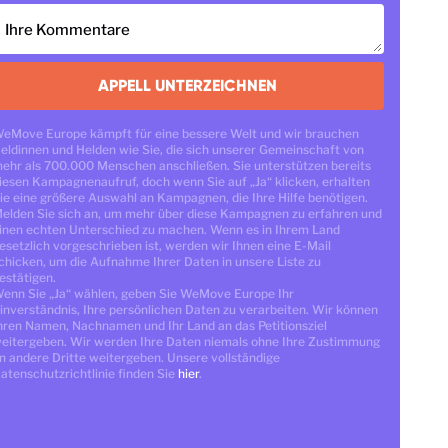
Ihre Kommentare
APPELL UNTERZEICHNEN
eMove Europe kämpft für eine bessere Welt und wir brauchen
eldinnen und Helden wie Sie, die sich unserer Gemeinschaft von
ehr als 700.000 Menschen anschließen. Sie unterstützen bereits
iesen Kampagnenaufruf, doch wenn Sie auf „Ja“ klicken, erhalten
ie eine größere Auswahl an Kampagnen, die Ihre Hilfe benötigen.
elden Sie sich an, um mehr über diese Kampagnen zu erfahren und
inen echten Unterschied zu machen. Wenn es in Ihrem Land
esetzlich vorgeschrieben ist, werden wir Ihnen eine E-Mail
chicken, um die Aufnahme Ihrer Daten in unsere Liste zu
estätigen.
enn Sie „Ja“ wählen, geben Sie WeMove Europe Ihr
inverständnis, Ihre persönlichen Daten zu verarbeiten. Wir können
hren Namen, Nachnamen und Ihr Land an das Petitionsziel
eitergeben. Wir werden Ihre Daten niemals ohne Ihre Zustimmung
n andere Dritte weitergeben. Unsere vollständige
atenschutzrichtlinie finden Sie
hier
.