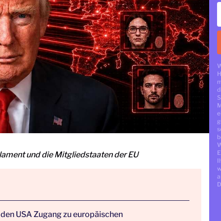
W
H
m
d
S
M
e
g
s
b
W
E
ament und die Mitgliedstaaten der EU
I
w
a
D
den USA Zugang zu europäischen