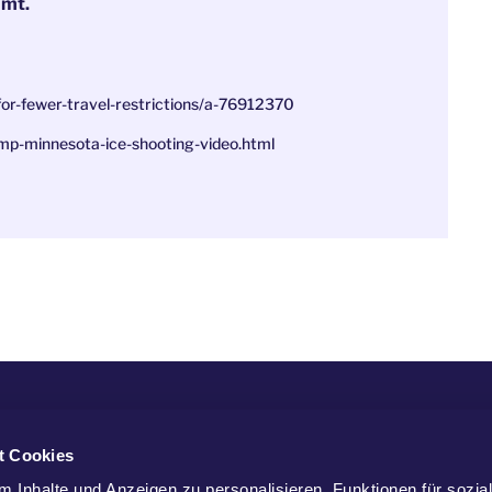
mmt.
-for-fewer-travel-restrictions/a-76912370
ump-minnesota-ice-shooting-video.html
G
t Cookies
 Inhalte und Anzeigen zu personalisieren, Funktionen für sozia