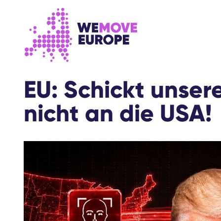
Gehen Sie zum Hauptinhalt
Zur Fußzeilennavigation springen
EU: Schickt unser
nicht an die USA!