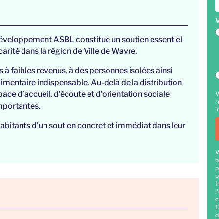
V
Développement ASBL constitue un soutien essentiel
rité dans la région de Ville de Wavre.
 à faibles revenus, à des personnes isolées ainsi
imentaire indispensable. Au-delà de la distribution
ace d’accueil, d’écoute et d’orientation sociale
V
r
importantes.
i
abitants d’un soutien concret et immédiat dans leur
W
b
p
p
I
l
c
E
d