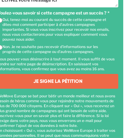
Ecrivez votre message ici
oulez-vous savoir si cette campagne est un succès ?
*
Oui, tenez-moi au courant du succès de cette campagne et
dites-moi comment participer à d'autres campagnes
importantes. Si vous vous inscrivez pour recevoir nos emails,
nous vous contacterons pour vous expliquer comment vous
pouvez nous aider.
Non. Je ne souhaite pas recevoir d'informations sur les
progrès de cette campagne ou d'autres campagnes.
ous pouvez vous désinscrire à tout moment. Il vous suffit de vous
endre sur notre page de désinscription. En saisissant vos
nformations, vous confirmez que vous avez au moins 16 ans.
JE SIGNE LA PÉTITION
eMove Europe se bat pour bâtir un monde meilleur et nous avons
esoin de héros comme vous pour rejoindre notre mouvements de
lus de 700 000 citoyens. En cliquant sur « Oui », vous recevrez un
lus grand nombre de campagnes qui ont besoin de votre aide.
nscrivez-vous pour en savoir plus et faire la différence. Si la loi
'exige dans votre pays, nous vous enverrons un e-mail pour
onfirmer l'ajout de vos données à notre liste.
n choisissant « Oui », vous autorisez WeMove Europe à traiter vos
onnées personnelles. Il se peut que nous communiquions votre