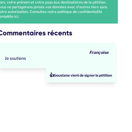
om, votre prénom et votre pays aux destinataires de la pétition.
ous ne partagerons jamais vos données avec d'autres tiers sans
otre autorisation. Consultez notre politique de confidentialité
omplète
ici
.
Commentaires récents
Françoise
Je soutiens
👍
boustane vient de signer la pétition