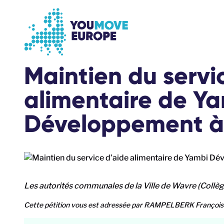
Aller au contenu principal
Passer à la navigation en pied de page
Maintien du servi
alimentaire de Y
Développement à
Les autorités communales de la Ville de Wavre (Coll
Cette pétition vous est adressée par RAMPELBERK François