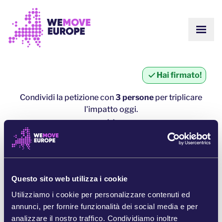
Vai al contenuto principale
Vai al footer
MOST
SU DI NOI
COMUNITÀ
AGGIORNAMENTI
Hai firmato!
VITTORIE
Campagne
SQUADRA
Condividi la petizione con
3 persone
per triplicare
LAVORA CON NOI
l'impatto oggi.
Unisciti
COME CI FINANZIAMO
CONTATTACI
1 persona = ∼ 5 persone in più
DONA
clicca qui per condividere
Questo sito web utilizza i cookie
CONDIVIDI SU WHATSAPP
Utilizziamo i cookie per personalizzare contenuti ed
annunci, per fornire funzionalità dei social media e per
CONDIVIDI SU FACEBOOK
analizzare il nostro traffico. Condividiamo inoltre