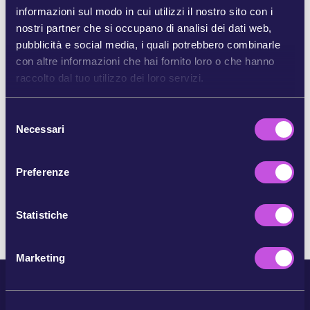
informazioni sul modo in cui utilizzi il nostro sito con i
nostri partner che si occupano di analisi dei dati web,
CONDIVIDI SU BLUESKY
pubblicità e social media, i quali potrebbero combinarle
con altre informazioni che hai fornito loro o che hanno
raccolto dal tuo utilizzo dei loro servizi.
CONDIVIDI TRAMITE E-MAIL
S
COPIA
Necessari
e
l
e
Preferenze
SALTA QUESTO PASSAGGIO
z
i
o
Statistiche
n
e
Marketing
d
e
l