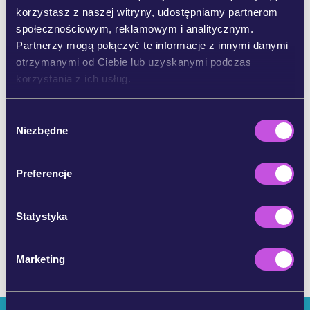
korzystasz z naszej witryny, udostępniamy partnerom
UDOSTĘPNIJ NA BLUESKY
społecznościowym, reklamowym i analitycznym.
Partnerzy mogą połączyć te informacje z innymi danymi
otrzymanymi od Ciebie lub uzyskanymi podczas
UDOSTĘPNIJ E-MAILEM
korzystania z ich usług.
KOPIUJ
W
Niezbędne
y
b
ó
POMIŃ KROK
Preferencje
r
z
g
Statystyka
o
d
Marketing
y