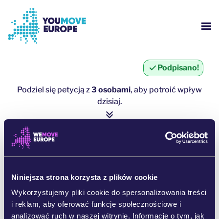
Przejdź do głównej treści
Przejdź do stopki
PO
KIM JESTEŚMY?
Podpisano!
KAMPANIE YOUMOVE
Podziel się petycją z
3 osobami
, aby potroić wpływ
dzisiaj.
ZALOGUJ SIĘ
1 osoba = ∼ 5 kolejnych osób
POMOC
kliknij tutaj, aby udostępnić
UDOSTĘPNIJ NA WHATSAPPIE
Niniejsza strona korzysta z plików cookie
Wykorzystujemy pliki cookie do spersonalizowania treści
i reklam, aby oferować funkcje społecznościowe i
UDOSTĘPNIJ NA FACEBOOKU
analizować ruch w naszej witrynie. Informacje o tym, jak