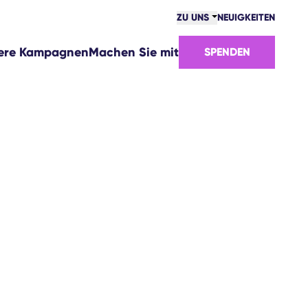
ZU UNS
NEUIGKEITEN
GEMEINSCHAFT
ere Kampagnen
Machen Sie mit
SPENDEN
ERFOLGE
TEAM
STELLENANGEBOTE
WIE WIR UNS FINANZIEREN
KONTAKTE