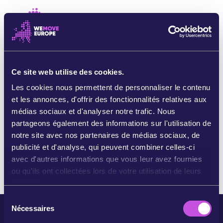
Aller au contenu principal
Passer à la navigation en pied de page
AFFIC
EN SAVOIR PLUS
WEMOVE EUROPE
Ce site web utilise des cookies.
Merci pour votre action !
ACTUALITÉ
NOS VICTOIRES
Les cookies nous permettent de personnaliser le contenu
Demandez à vos proches de signer cette pétition ! Ce
Nos campagnes
L'ÉQUIPE
et les annonces, d'offrir des fonctionnalités relatives aux
n'est qu'ensemble que nous pourrons protéger nos
TRAVAILLEZ AVEC NOUS!
médias sociaux et d'analyser notre trafic. Nous
Rejoignez-nous!
forêts contre leur destruction annoncée !
COMMENT SOMMES-NOUS FINANCÉS?
partageons également des informations sur l'utilisation de
CONTACT
notre site avec nos partenaires de médias sociaux, de
Retour à la page d'accueil
FAIRE UN DON
publicité et d'analyse, qui peuvent combiner celles-ci
avec d'autres informations que vous leur avez fournies
ou qu'ils ont collectées lors de votre utilisation de leurs
services.
S
Nécessaires
é
l