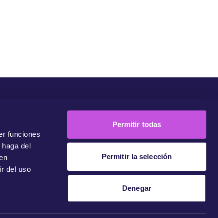
unidad
Campañas
Únete A Nuestra Comunidad
Contacto
Permitir todas
er funciones
 haga del
Permitir la selección
den
r del uso
Denegar