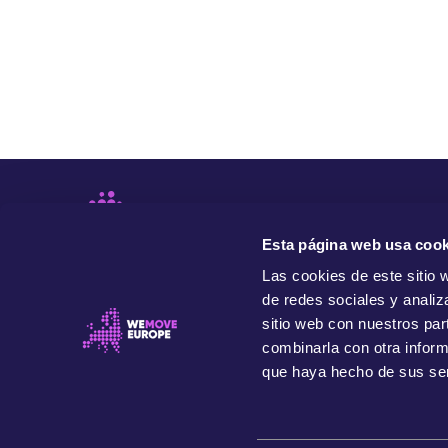
Esta página web usa cook
Las cookies de este sitio 
de redes sociales y analiz
sitio web con nuestros par
combinarla con otra inform
que haya hecho de sus ser
Movemos Europa es una organización independiente y
progresista que impulsa el poder de la gente para
transformar Europa, para beneficio de nuestra
comunidad presente, de futuras generaciones y del
planeta.