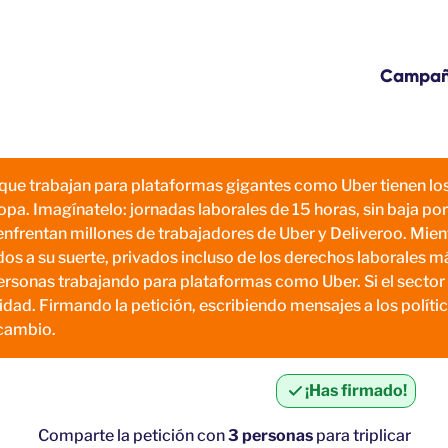
Campa
nas que trabajan para plataformas gigantes como Uber tienen 
pa. Imagínatelo: jornadas laborales de 15 horas, sin baja por
se enfrentan millones de trabajadores de Uber y Deliveroo. Mi
s a su suerte, privados incluso de los derechos laborales m
sonas trabajando para plataformas como Uber. Si el sector fu
nidad. Firmando la petición, escribiendo mensajes a los polít
 cambio.
¡Has firmado!
Comparte la petición con
3 personas
para triplicar