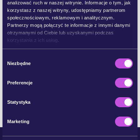
analizować ruch w naszej witrynie. Informacje o tym, jak
korzystasz z naszej witryny, udostępniamy partnerom
UDOSTĘPNIJ NA BLUESKY
społecznościowym, reklamowym i analitycznym.
Partnerzy mogą połączyć te informacje z innymi danymi
otrzymanymi od Ciebie lub uzyskanymi podczas
UDOSTĘPNIJ E-MAILEM
korzystania z ich usług.
KOPIUJ
W
Niezbędne
y
b
ó
POMIŃ KROK
Preferencje
r
z
g
Statystyka
o
d
Marketing
y