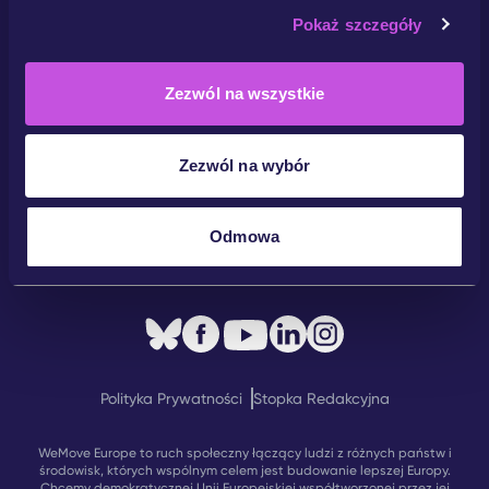
Pokaż szczegóły
Zezwól na wszystkie
Społeczność
Zezwól na wybór
Kampanie
Dołącz Do Ruchu
Odmowa
Kontakt
Polityka Prywatności
Stopka Redakcyjna
WeMove Europe to ruch społeczny łączący ludzi z różnych państw i
środowisk, których wspólnym celem jest budowanie lepszej Europy.
Chcemy demokratycznej Unii Europejskiej współtworzonej przez jej