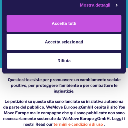
Mostra dettagli
c
Chi Siamo?
o
n
Le Campagne Di YouMove
Accetta tutti
s
e
Accedi
n
Accetta selezionati
Aiuto
s
o
Impressum
Rifiuta
Questo sito esiste per promuovere un cambiamento sociale
positivo, per proteggere l'ambiente e per combattere le
ingiustizie.
Le petizioni su questo sito sono lanciate su iniziativa autonoma
da parte del pubblico. WeMove Europe gGmbH ospita il sito You
Move Europe ma le campagne che qui sono pubblicate non sono
necessariamente sostenute da WeMove Europe gGmbH. Leggi i
nostri Read our
termini e condizioni di uso
.