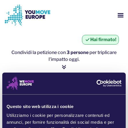
Vai al contenuto principale
Vai al footer
MOS
CHI SIAMO?
Hai firmato!
LE CAMPAGNE DI YOUMOVE
Condividi la petizione con
3 persone
per triplicare
l'impatto oggi.
ACCEDI
1 persona = ∼ 5 persone in più
AIUTO
clicca qui per condividere
CONDIVIDI SU WHATSAPP
Questo sito web utilizza i cookie
Utilizziamo i cookie per personalizzare contenuti ed
CONDIVIDI SU FACEBOOK
annunci, per fornire funzionalità dei social media e per