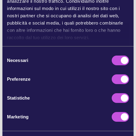
analizzare il nostro traffico. Condividiamo inoltre
informazioni sul modo in cui utilizzi il nostro sito con i
CONDIVIDI SU BLUESKY
nostri partner che si occupano di analisi dei dati web,
pubblicità e social media, i quali potrebbero combinarle
con altre informazioni che hai fornito loro o che hanno
CONDIVIDI TRAMITE E-MAIL
raccolto dal tuo utilizzo dei loro servizi.
COPIA
S
Necessari
e
l
SALTA QUESTO PASSAGGIO
e
Preferenze
z
i
o
Statistiche
n
e
Marketing
d
e
l