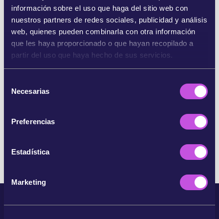
información sobre el uso que haga del sitio web con
nuestros partners de redes sociales, publicidad y análisis
SHARE ON BLUESKY
web, quienes pueden combinarla con otra información
que les haya proporcionado o que hayan recopilado a
partir del uso que haya hecho de sus servicios.
COMPARTE POR EMAIL
S
COPIAR
Necesarias
e
l
e
Preferencias
SALTARSE ESTE PASO
c
c
i
Estadística
ó
n
Marketing
d
e
c