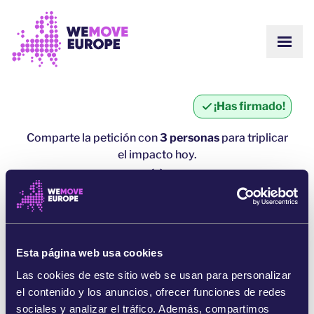
Ir al contenido principal
Saltar al pie de página
MOST
SOBRE NOSOTROS
COMUNIDAD
ACTUALIZACIONES
¡Has firmado!
VICTORIAS
Campañas
EQUIPO
Comparte la petición con
3 personas
para triplicar
ÚNETE AL EQUIPO
el impacto hoy.
Únete a nuestra comunidad
CÓMO NOS FINANCIAMOS
CONTACTO
1 persona = ∼ 5 personas más
DONA
haz clic aquí para compartir
Esta página web usa cookies
COMPARTE POR WHATSAPP
Las cookies de este sitio web se usan para personalizar
el contenido y los anuncios, ofrecer funciones de redes
COMPARTE EN FACEBOOK
sociales y analizar el tráfico. Además, compartimos