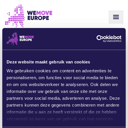
Ga naar voettekstnavigatie
Ga naar de hoofdinhoud
WEBS
OVER
COMMUNITY
Petje af voor je inzet, en dat je de EU oproept tot een
UPDATES
OVERWINNINGEN
verbod op diepzeemijnbouw.
Onze community staat
Campaigns
TEAM
schouder aan schouder met onze partners in de strijd
KOM MET ONS WERKEN
Deze website maakt gebruik van cookies
tegen deze verwoestende praktijk – maar we hebben
Doe mee
ONZE FINANCIERING
nog altijd meer steun nodig. Hoe meer mensen onze
We gebruiken cookies om content en advertenties te
CONTACTEER ONS
petitie tekenen, des te sterker wordt ‘ie!
personaliseren, om functies voor social media te bieden
DONEER
en om ons websiteverkeer te analyseren. Ook delen we
Kan je je meehelpen de boodschap te verspreiden,
informatie over uw gebruik van onze site met onze
door deze campagne te delen met vrienden, familie en
partners voor social media, adverteren en analyse. Deze
je netwerk?
Je kan ook de oorspronkelijke e-mail van
partners kunnen deze gegevens combineren met andere
WeMove Europe doorsturen.
informatie die u aan ze heeft verstrekt of die ze hebben
verzameld op basis van uw gebruik van hun services.
Keer terug naar de startpagina