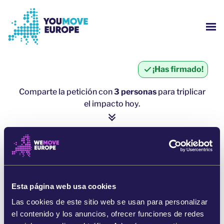
Ir al contenido principal
Saltar al pie de página
MOS
¿QUIÉNES SOMOS?
¡Has firmado!
CAMPAÑAS
Comparte la petición con
3 personas
para triplicar
el impacto hoy.
INICIAR SESIÓN
1 persona = ∼ 5 personas más
AYUDA
haz clic aquí para compartir
COMPARTE POR WHATSAPP
Esta página web usa cookies
Las cookies de este sitio web se usan para personalizar
COMPARTE EN FACEBOOK
el contenido y los anuncios, ofrecer funciones de redes