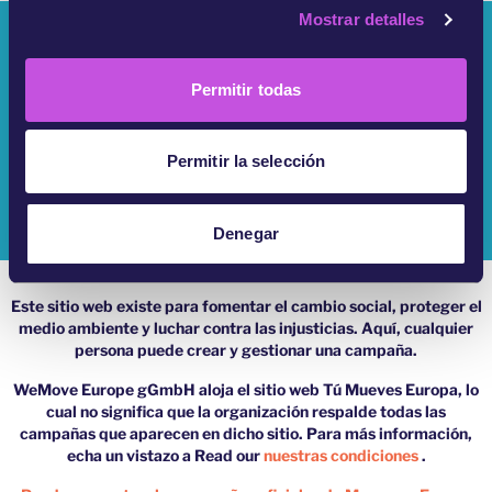
Mostrar detalles
o
¿Quiénes Somos?
n
s
Campañas
Permitir todas
e
n
Iniciar Sesión
t
Permitir la selección
Ayuda
i
m
Impressum
i
Denegar
e
n
Este sitio web existe para fomentar el cambio social, proteger el
t
medio ambiente y luchar contra las injusticias. Aquí, cualquier
o
persona puede crear y gestionar una campaña.
WeMove Europe gGmbH aloja el sitio web Tú Mueves Europa, lo
cual no significa que la organización respalde todas las
campañas que aparecen en dicho sitio. Para más información,
echa un vistazo a Read our
nuestras condiciones
.