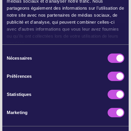
médias sociaux et d'analyser notre trafic. Nous
partageons également des informations sur l'utilisation de
BLUESKY À VOS ABONNÉS
notre site avec nos partenaires de médias sociaux, de
publicité et d'analyse, qui peuvent combiner celles-ci
avec d'autres informations que vous leur avez fournies
PARTAGER PAR EMAIL
ou qu'ils ont collectées lors de votre utilisation de leurs
services.
COPIER
S
Nécessaires
é
l
PASSER CETTE ÉTAPE
e
Préférences
c
t
i
Statistiques
o
n
Marketing
d
u
c