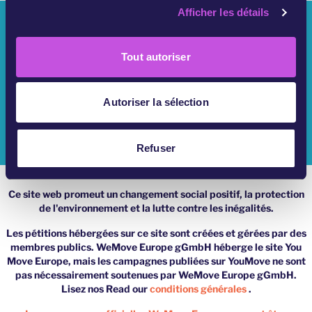
Afficher les détails
o
Qui Sommes Nous ?
n
s
Campagnes YouMove
Tout autoriser
e
n
S'Identifier
t
Autoriser la sélection
Aide
e
m
Impressum
e
Refuser
n
t
Ce site web promeut un changement social positif, la protection
de l'environnement et la lutte contre les inégalités.
Les pétitions hébergées sur ce site sont créées et gérées par des
membres publics. WeMove Europe gGmbH héberge le site You
Move Europe, mais les campagnes publiées sur YouMove ne sont
pas nécessairement soutenues par WeMove Europe gGmbH.
Lisez nos Read our
conditions générales
.