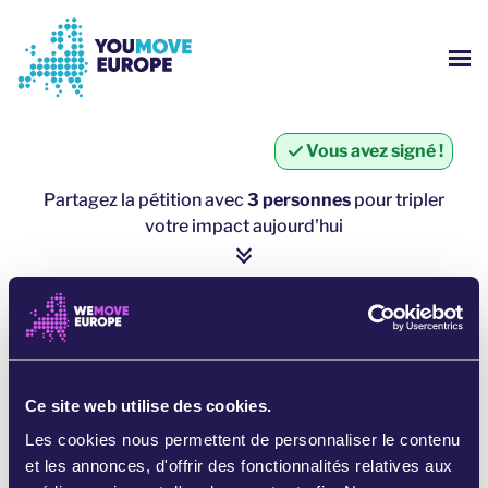
Aller au contenu principal
Passer à la navigation en pied de page
AFF
QUI SOMMES NOUS ?
Vous avez signé !
CAMPAGNES YOUMOVE
Partagez la pétition avec
3 personnes
pour tripler
votre impact aujourd'hui
S'IDENTIFIER
1 personne = ∼ 5 personnes de plus
AIDE
cliquez ici pour partager
PARTAGER SUR WHATSAPP
Ce site web utilise des cookies.
Les cookies nous permettent de personnaliser le contenu
PARTAGER SUR FACEBOOK
et les annonces, d'offrir des fonctionnalités relatives aux