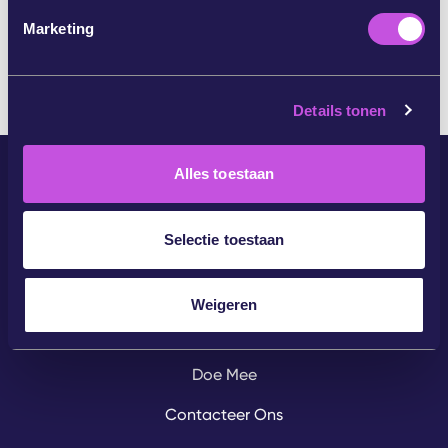
SLA DEZE STAP OVER
i
Marketing
n
g
s
Details tonen
s
e
l
Alles toestaan
e
c
t
Selectie toestaan
i
e
Community
Weigeren
Campaigns
Doe Mee
Contacteer Ons