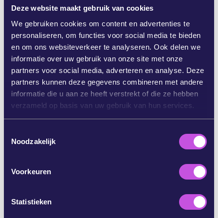
Deze website maakt gebruik van cookies
klik hier om te delen
We gebruiken cookies om content en advertenties te
click here to share
personaliseren, om functies voor social media te bieden
en om ons websiteverkeer te analyseren. Ook delen we
DEEL VIA WHATSAPP
informatie over uw gebruik van onze site met onze
partners voor social media, adverteren en analyse. Deze
partners kunnen deze gegevens combineren met andere
DEEL OP FACEBOOK
informatie die u aan ze heeft verstrekt of die ze hebben
verzameld op basis van uw gebruik van hun services.
DEEL OP BLUESKY
T
Noodzakelijk
o
DEEL VIA E-MAIL
e
s
Voorkeuren
t
KOPIEER
e
m
Statistieken
m