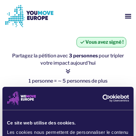
Aller au contenu principal
Passer à la navigation en pied de page
AFF
QUI SOMMES NOUS ?
Vous avez signé !
CAMPAGNES YOUMOVE
Partagez la pétition avec
3 personnes
pour tripler
votre impact aujourd'hui
S'IDENTIFIER
1 personne = ∼ 5 personnes de plus
AIDE
cliquez ici pour partager
PARTAGER SUR WHATSAPP
Ce site web utilise des cookies.
PARTAGER SUR FACEBOOK
Les cookies nous permettent de personnaliser le contenu