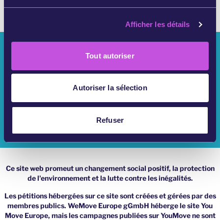
u
c
Afficher les détails
o
n
Qui Sommes Nous ?
s
Tout autoriser
e
Campagnes YouMove
n
t
Autoriser la sélection
S'Identifier
e
m
Aide
e
Refuser
n
Impressum
t
Ce site web promeut un changement social positif, la protection
de l'environnement et la lutte contre les inégalités.
Les pétitions hébergées sur ce site sont créées et gérées par des
membres publics. WeMove Europe gGmbH héberge le site You
Move Europe, mais les campagnes publiées sur YouMove ne sont