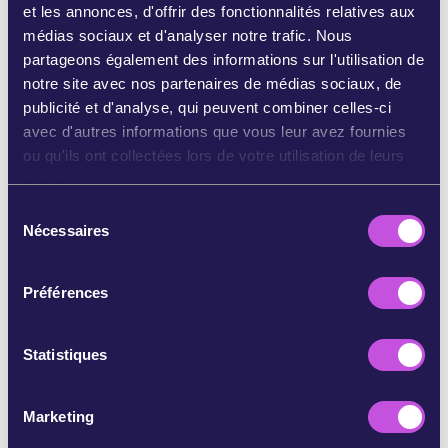
et les annonces, d'offrir des fonctionnalités relatives aux
médias sociaux et d'analyser notre trafic. Nous
BLUESKY À VOS ABONNÉS
partageons également des informations sur l'utilisation de
notre site avec nos partenaires de médias sociaux, de
PARTAGER LA STORY SUR INSTAGRAM
publicité et d'analyse, qui peuvent combiner celles-ci
avec d'autres informations que vous leur avez fournies
ou qu'ils ont collectées lors de votre utilisation de leurs
PARTAGER PAR EMAIL
services.
S
COPIER
Nécessaires
é
l
e
Préférences
c
PASSER CETTE ÉTAPE
t
i
Statistiques
o
n
Marketing
d